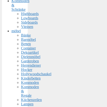
Kommoden
&
Schränke
Highboards
Lowboards
Sideboards
Vitrinen
möbel
Bänke
Barmöbel
Betten
Container
Dekoartikel
Dielenmöbel
Garderoben
Herrendiener
Hocker
Hollywoodschaukel
Kinderbetten
Kommoden
Kommoden
&
Regale
Küchenzeilen
Lampen