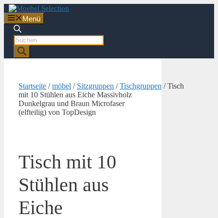
Zum
Inhalt
Menü
springen
Products
search
Startseite
/
möbel
/
Sitzgruppen
/
Tischgruppen
/ Tisch
mit 10 Stühlen aus Eiche Massivholz
Dunkelgrau und Braun Microfaser
(elfteilig) von TopDesign
Tisch mit 10
Stühlen aus
Eiche