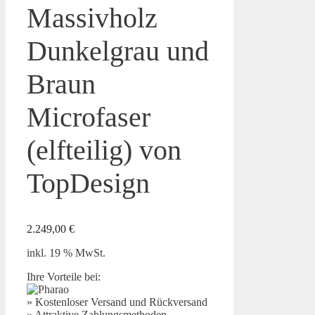
Massivholz
Dunkelgrau und
Braun
Microfaser
(elfteilig) von
TopDesign
2.249,00
€
inkl. 19 % MwSt.
Ihre Vorteile bei:
» Kostenloser Versand und Rückversand
» Attraktive Zahlungsmethoden