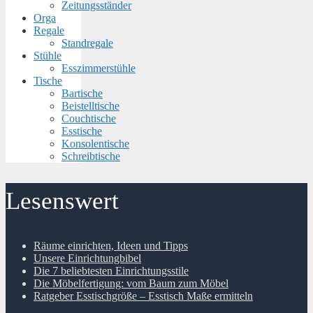
Zeitungsständer
Orga
Regale
Standregale
Stühle
Esszimmerstühle
Tische
Bartische
Beistelltische
Couchtische
Esstische
Konsolentische
Schreibtische
Lesenswert
Räume einrichten, Ideen und Tipps
Unsere Einrichtungbibel
Die 7 beliebtesten Einrichtungsstile
Die Möbelfertigung: vom Baum zum Möbel
Ratgeber Esstischgröße – Esstisch Maße ermitteln