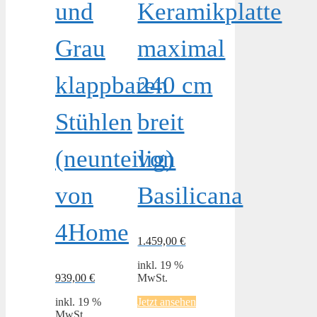
und
Keramikplatte
Grau
maximal
klappbaren
240 cm
Stühlen
breit
(neunteilig)
von
von
Basilicana
4Home
1.459,00
€
inkl. 19 %
939,00
€
MwSt.
inkl. 19 %
Jetzt ansehen
MwSt.