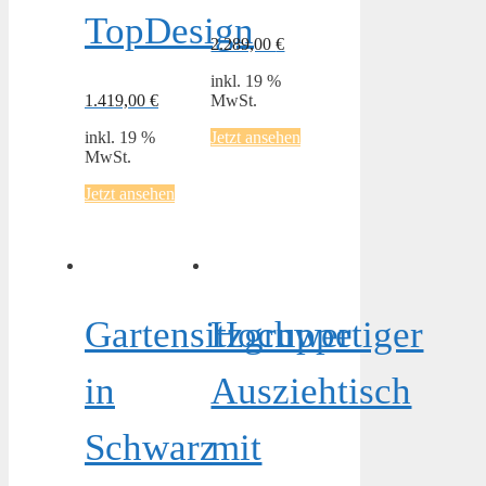
TopDesign
2.289,00
€
inkl. 19 %
1.419,00
€
MwSt.
inkl. 19 %
Jetzt ansehen
MwSt.
Jetzt ansehen
Gartensitzgruppe
Hochwertiger
in
Ausziehtisch
Schwarz
mit