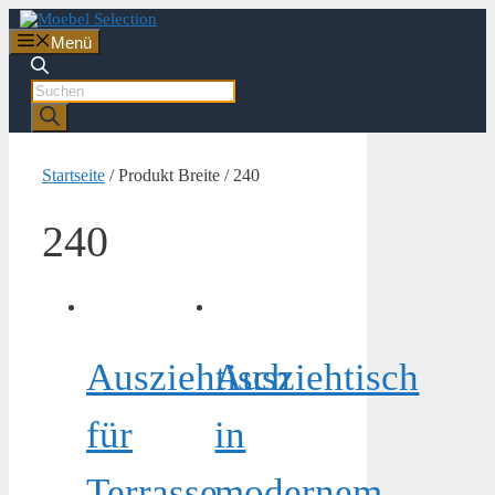
Zum
Inhalt
Menü
springen
Products
search
Startseite
/ Produkt Breite / 240
240
Ausziehtisch
Ausziehtisch
für
in
Terrasse
modernem