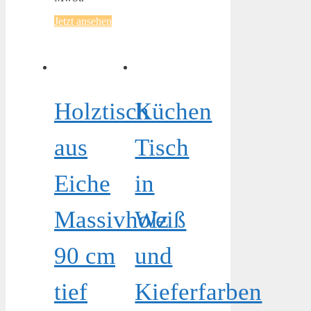
Jetzt ansehen
Holztisch
Küchen
aus
Tisch
Eiche
in
Massivholz
Weiß
90 cm
und
tief
Kieferfarben