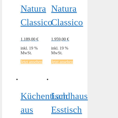
Natura
Natura
Classico
Classico
1.189,00
€
1.959,00
€
inkl. 19 %
inkl. 19 %
MwSt.
MwSt.
Jetzt ansehen
Jetzt ansehen
Küchentisch
Landhaus
aus
Esstisch