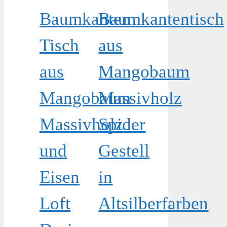
Baumkanten
Baumkantentisch
Tisch
aus
aus
Mangobaum
Mangobaum
Massivholz
Massivholz
Spider
und
Gestell
Eisen
in
Loft
Altsilberfarben