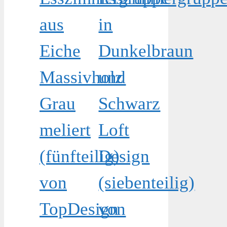
aus
in
Eiche
Dunkelbraun
Massivholz
und
Grau
Schwarz
meliert
Loft
(fünfteilig)
Design
von
(siebenteilig)
TopDesign
von