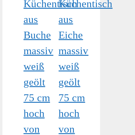
Küchentisch
Küchentisch
aus
aus
Buche
Eiche
massiv
massiv
weiß
weiß
geölt
geölt
75 cm
75 cm
hoch
hoch
von
von