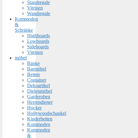
Standregale
Vitrinen
Wandregale
Kommoden
&
Schränke
Highboards
Lowboards
Sideboards
Vitrinen
möbel
Bänke
Barmöbel
Betten
Container
Dekoartikel
Dielenmöbel
Garderoben
Herrendiener
Hocker
Hollywoodschaukel
Kinderbetten
Kommoden
Kommoden
&