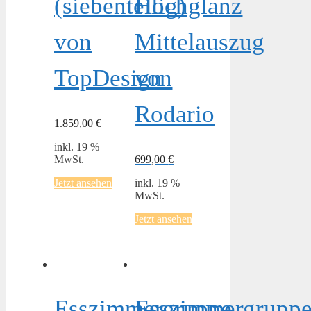
(siebenteilig)
Hochglanz
von
Mittelauszug
TopDesign
von
Rodario
1.859,00
€
inkl. 19 %
MwSt.
699,00
€
Jetzt ansehen
inkl. 19 %
MwSt.
Jetzt ansehen
Esszimmergruppe
Esszimmergrupp