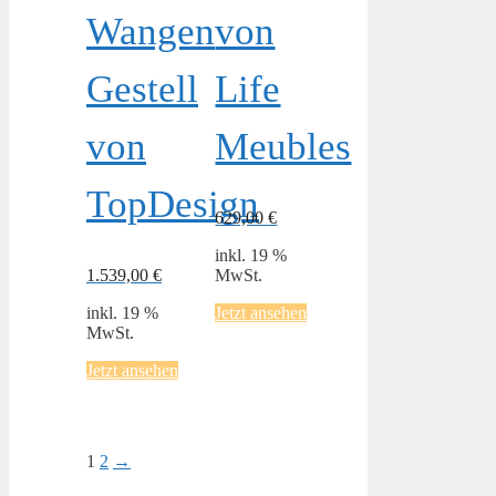
Wangen
von
Gestell
Life
von
Meubles
TopDesign
629,00
€
inkl. 19 %
1.539,00
€
MwSt.
inkl. 19 %
Jetzt ansehen
MwSt.
Jetzt ansehen
1
2
→