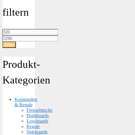
filtern
Min.
Preis
Max.
Preis
Filter
Produkt-
Kategorien
Kommoden
& Regale
Fernsehtische
Highboards
Lowboards
Regale
Sideboards