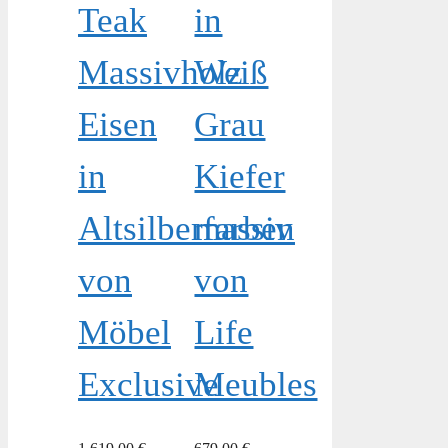
Teak
in
Massivholz
Weiß
Eisen
Grau
in
Kiefer
Altsilberfarben
massiv
von
von
Möbel
Life
Exclusive
Meubles