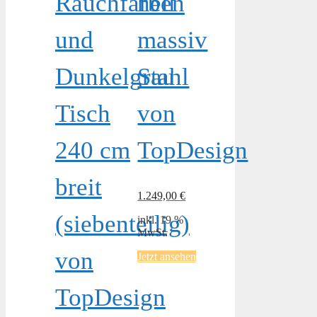
Rauchfarben
hell
und
massiv
Dunkelgrau
Stahl
Tisch
von
240 cm
TopDesign
breit
1.249,00
€
(siebenteilig)
inkl. 19 %
MwSt.
von
Jetzt ansehen
TopDesign