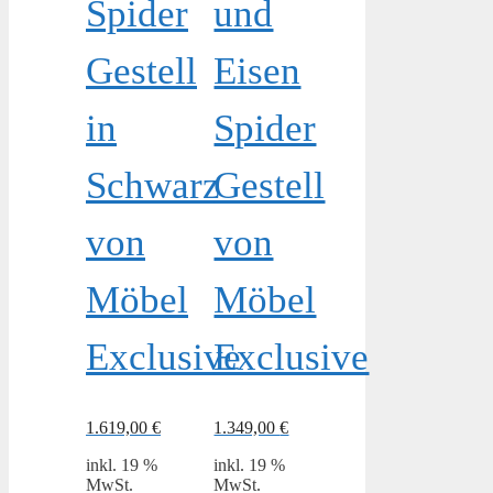
Spider
und
Gestell
Eisen
in
Spider
Schwarz
Gestell
von
von
Möbel
Möbel
Exclusive
Exclusive
1.619,00
€
1.349,00
€
inkl. 19 %
inkl. 19 %
MwSt.
MwSt.