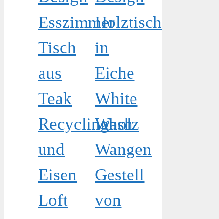
Esszimmer
Holztisch
Tisch
in
aus
Eiche
Teak
White
Recyclingholz
Wash
und
Wangen
Eisen
Gestell
Loft
von