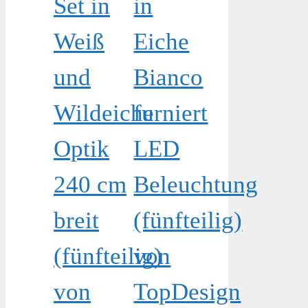
Set in
in
Weiß
Eiche
und
Bianco
Wildeiche
furniert
Optik
LED
240 cm
Beleuchtung
breit
(fünfteilig)
(fünfteilig)
von
von
TopDesign