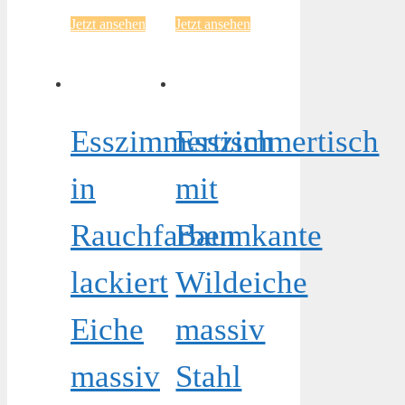
Jetzt ansehen
Jetzt ansehen
Esszimmertisch
Esszimmertisch
in
mit
Rauchfarben
Baumkante
lackiert
Wildeiche
Eiche
massiv
massiv
Stahl