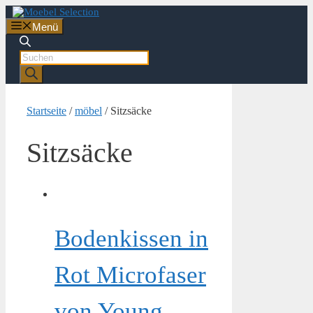
Zum
Inhalt
Menü
springen
Products
search
Startseite
/
möbel
/ Sitzsäcke
Sitzsäcke
Bodenkissen in
Rot Microfaser
von Young