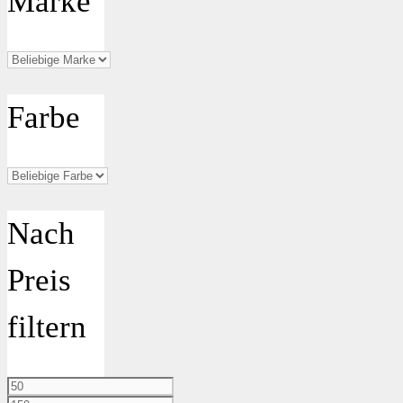
Marke
Farbe
Nach
Preis
filtern
Min.
Preis
Max.