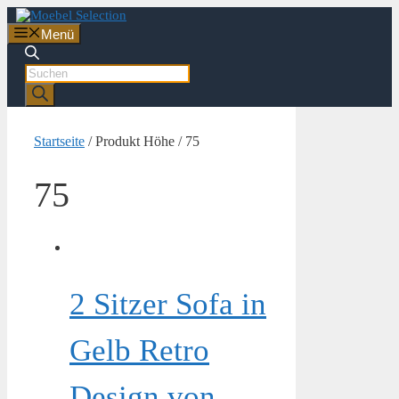
Zum
Inhalt
Menü
springen
Products
search
Startseite
/ Produkt Höhe / 75
75
2 Sitzer Sofa in
Gelb Retro
Design von