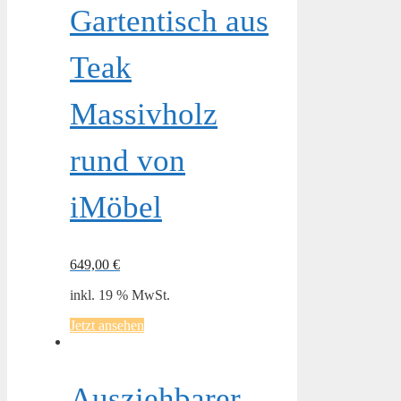
Gartentisch aus
Teak
Massivholz
rund von
iMöbel
649,00
€
inkl. 19 % MwSt.
Jetzt ansehen
Ausziehbarer