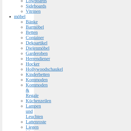
Lowboards
Sideboards
Vitrinen
möbel
Bänke
Barmöbel
Betten
Container
Dekoartikel
Dielenmöbel
Garderoben
Herrendiener
Hocker
Hollywoodschaukel
Kinderbetten
Kommoden
Kommoden
&
Regale
Küchenzeilen
Lampen
und
Leuchten
Lattenroste
Liegen