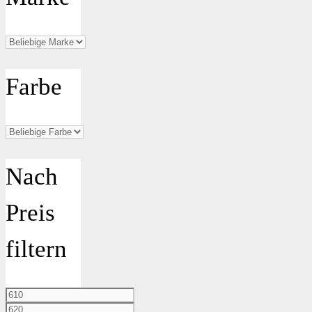
Farbe
Nach
Preis
filtern
Min.
Preis
Max.