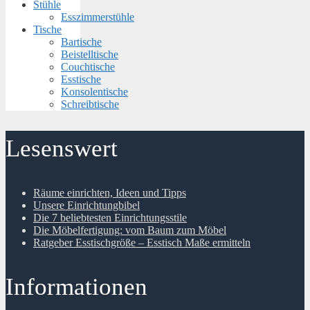
Stühle
Esszimmerstühle
Tische
Bartische
Beistelltische
Couchtische
Esstische
Konsolentische
Schreibtische
Lesenswert
Räume einrichten, Ideen und Tipps
Unsere Einrichtungbibel
Die 7 beliebtesten Einrichtungsstile
Die Möbelfertigung: vom Baum zum Möbel
Ratgeber Esstischgröße – Esstisch Maße ermitteln
Informationen