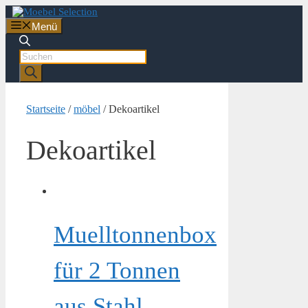
Zum
Inhalt
Menü
springen
Products
search
Startseite
/
möbel
/ Dekoartikel
Dekoartikel
Muelltonnenbox
für 2 Tonnen
aus Stahl