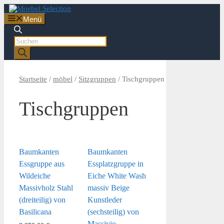
Zum
Inhalt
Menü
springen
Products
search
Startseite
/
möbel
/
Sitzgruppen
/ Tischgruppen
Tischgruppen
Baumkanten
Baumkanten
Essgruppe aus
Essplatzgruppe in
Wildeiche
Eiche White Wash
Massivholz Stahl
massiv Beige
(dreiteilig) von
Kunstleder
Basilicana
(sechsteilig) von
Massivio