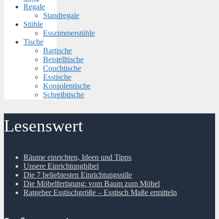
Regale
Standregale
Stühle
Esszimmerstühle
Tische
Bartische
Beistelltische
Couchtische
Esstische
Konsolentische
Schreibtische
Lesenswert
Räume einrichten, Ideen und Tipps
Unsere Einrichtungbibel
Die 7 beliebtesten Einrichtungsstile
Die Möbelfertigung: vom Baum zum Möbel
Ratgeber Esstischgröße – Esstisch Maße ermitteln