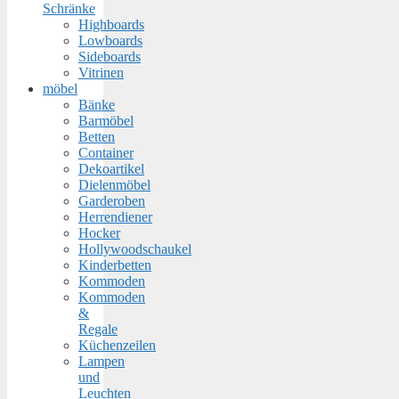
Schränke
Highboards
Lowboards
Sideboards
Vitrinen
möbel
Bänke
Barmöbel
Betten
Container
Dekoartikel
Dielenmöbel
Garderoben
Herrendiener
Hocker
Hollywoodschaukel
Kinderbetten
Kommoden
Kommoden
&
Regale
Küchenzeilen
Lampen
und
Leuchten