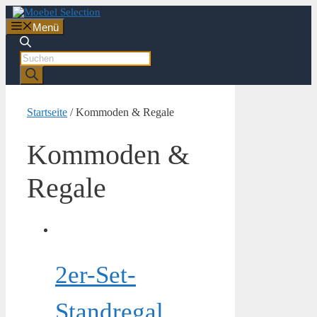
Zum
Inhalt
Menü
springen
Products
search
Startseite
/ Kommoden & Regale
Kommoden &
Regale
2er-Set-
Standregal