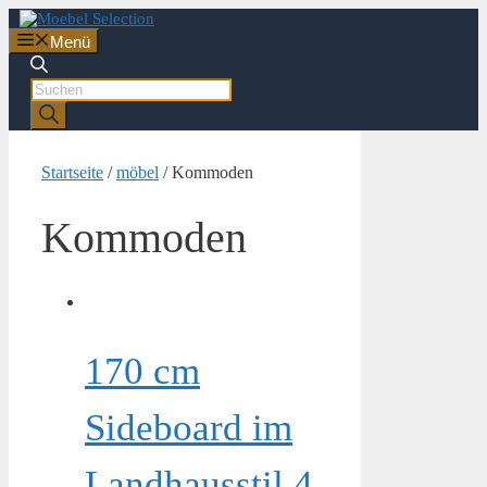
Zum
Inhalt
Menü
springen
Products
search
Startseite
/
möbel
/ Kommoden
Kommoden
170 cm
Sideboard im
Landhausstil 4