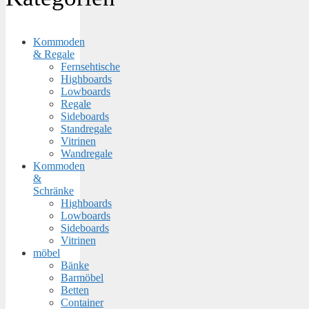
Kommoden
& Regale
Fernsehtische
Highboards
Lowboards
Regale
Sideboards
Standregale
Vitrinen
Wandregale
Kommoden
&
Schränke
Highboards
Lowboards
Sideboards
Vitrinen
möbel
Bänke
Barmöbel
Betten
Container