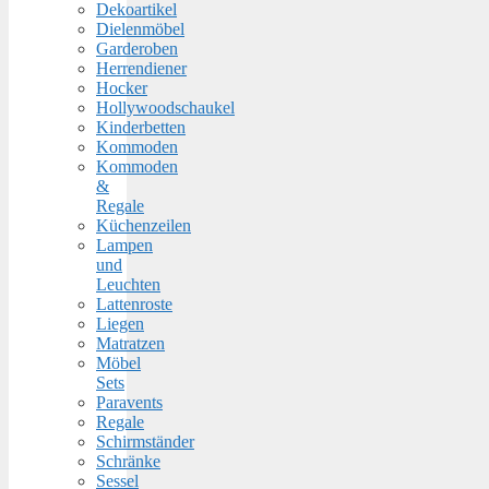
Dekoartikel
Dielenmöbel
Garderoben
Herrendiener
Hocker
Hollywoodschaukel
Kinderbetten
Kommoden
Kommoden
&
Regale
Küchenzeilen
Lampen
und
Leuchten
Lattenroste
Liegen
Matratzen
Möbel
Sets
Paravents
Regale
Schirmständer
Schränke
Sessel