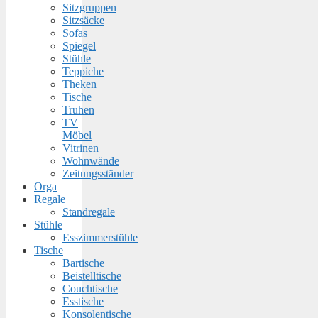
Sitzgruppen
Sitzsäcke
Sofas
Spiegel
Stühle
Teppiche
Theken
Tische
Truhen
TV
Möbel
Vitrinen
Wohnwände
Zeitungsständer
Orga
Regale
Standregale
Stühle
Esszimmerstühle
Tische
Bartische
Beistelltische
Couchtische
Esstische
Konsolentische