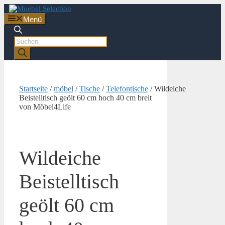
Zum
Inhalt
Menü
springen
Products
search
Startseite
/
möbel
/
Tische
/
Telefontische
/ Wildeiche
Beistelltisch geölt 60 cm hoch 40 cm breit
von Möbel4Life
Wildeiche
Beistelltisch
geölt 60 cm