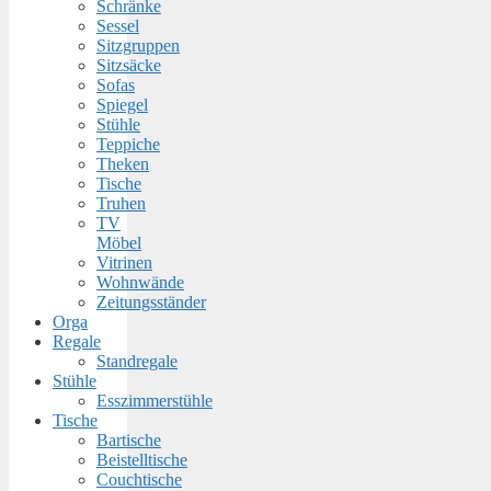
Schränke
Sessel
Sitzgruppen
Sitzsäcke
Sofas
Spiegel
Stühle
Teppiche
Theken
Tische
Truhen
TV
Möbel
Vitrinen
Wohnwände
Zeitungsständer
Orga
Regale
Standregale
Stühle
Esszimmerstühle
Tische
Bartische
Beistelltische
Couchtische