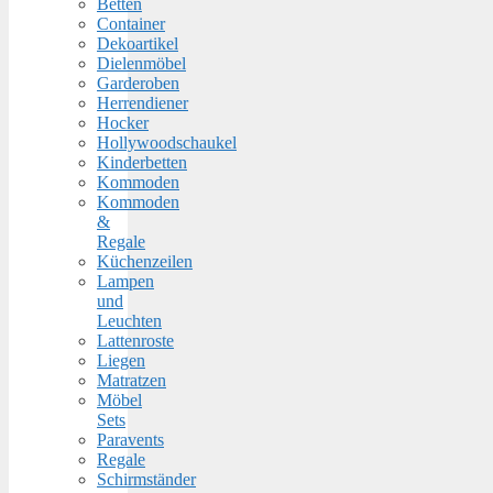
Betten
Container
Dekoartikel
Dielenmöbel
Garderoben
Herrendiener
Hocker
Hollywoodschaukel
Kinderbetten
Kommoden
Kommoden
&
Regale
Küchenzeilen
Lampen
und
Leuchten
Lattenroste
Liegen
Matratzen
Möbel
Sets
Paravents
Regale
Schirmständer