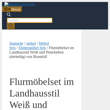
Zum
Inhalt
Menü
springen
Products
search
Startseite
/
möbel
/
Möbel
Sets
/
Dielenmöbel Sets
/ Flurmöbelset im
Landhausstil Weiß und Piniefarben
(dreiteilig) von Brandolf
Flurmöbelset im
Landhausstil
Weiß und