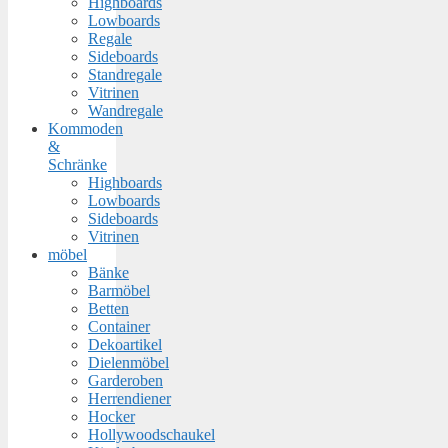
Highboards
Lowboards
Regale
Sideboards
Standregale
Vitrinen
Wandregale
Kommoden
&
Schränke
Highboards
Lowboards
Sideboards
Vitrinen
möbel
Bänke
Barmöbel
Betten
Container
Dekoartikel
Dielenmöbel
Garderoben
Herrendiener
Hocker
Hollywoodschaukel