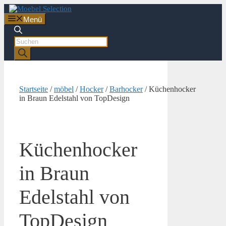
Zum
Inhalt
Menü
springen
Products
search
Startseite
/
möbel
/
Hocker
/
Barhocker
/ Küchenhocker
in Braun Edelstahl von TopDesign
Küchenhocker
in Braun
Edelstahl von
TopDesign