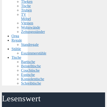
Theken
Tische
Truhen
TV
Möbel
Vitrinen
Wohnwände
Zeitungsständer
Orga
Regale
Standregale
Stühle
Esszimmerstühle
Tische
Bartische
Beistelltische
Couchtische
Esstische
Konsolentische
Schreibtische
Lesenswert