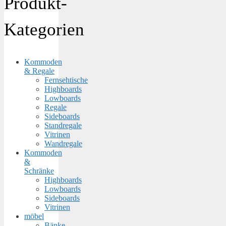
Produkt-
Kategorien
Kommoden
& Regale
Fernsehtische
Highboards
Lowboards
Regale
Sideboards
Standregale
Vitrinen
Wandregale
Kommoden
&
Schränke
Highboards
Lowboards
Sideboards
Vitrinen
möbel
Bänke