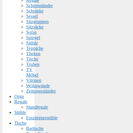
Regale
Schirmständer
Schränke
Sessel
Sitzgruppen
Sitzsäcke
Sofas
Spiegel
Stühle
Teppiche
Theken
Tische
Truhen
TV
Möbel
Vitrinen
Wohnwände
Zeitungsständer
Orga
Regale
Standregale
Stühle
Esszimmerstühle
Tische
Bartische