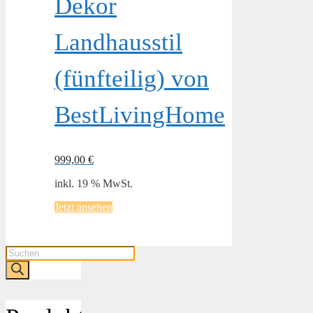
Dekor
Landhausstil
(fünfteilig) von
BestLivingHome
999,00
€
inkl. 19 % MwSt.
Jetzt ansehen
Products
search