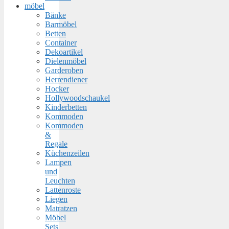
möbel
Bänke
Barmöbel
Betten
Container
Dekoartikel
Dielenmöbel
Garderoben
Herrendiener
Hocker
Hollywoodschaukel
Kinderbetten
Kommoden
Kommoden
&
Regale
Küchenzeilen
Lampen
und
Leuchten
Lattenroste
Liegen
Matratzen
Möbel
Sets