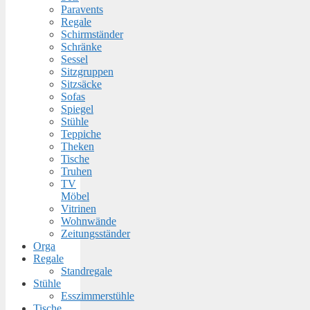
Paravents
Regale
Schirmständer
Schränke
Sessel
Sitzgruppen
Sitzsäcke
Sofas
Spiegel
Stühle
Teppiche
Theken
Tische
Truhen
TV
Möbel
Vitrinen
Wohnwände
Zeitungsständer
Orga
Regale
Standregale
Stühle
Esszimmerstühle
Tische