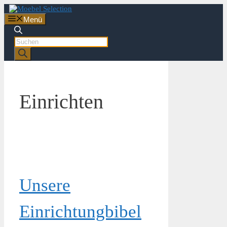
Zum
Inhalt
Menü
springen
Products
search
Einrichten
Unsere
Einrichtungbibel