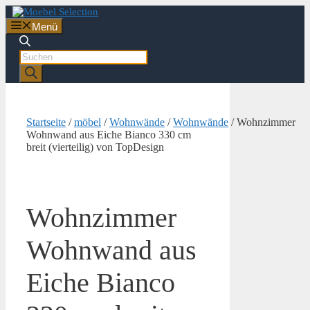
Zum
Inhalt
Menü
springen
Products
search
Startseite
/
möbel
/
Wohnwände
/
Wohnwände
/ Wohnzimmer
Wohnwand aus Eiche Bianco 330 cm
breit (vierteilig) von TopDesign
Wohnzimmer
Wohnwand aus
Eiche Bianco