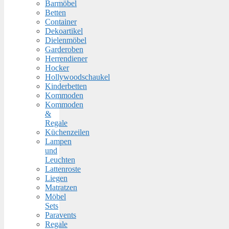
Barmöbel
Betten
Container
Dekoartikel
Dielenmöbel
Garderoben
Herrendiener
Hocker
Hollywoodschaukel
Kinderbetten
Kommoden
Kommoden
&
Regale
Küchenzeilen
Lampen
und
Leuchten
Lattenroste
Liegen
Matratzen
Möbel
Sets
Paravents
Regale