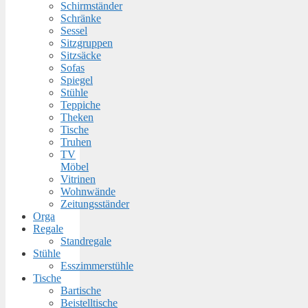
Schirmständer
Schränke
Sessel
Sitzgruppen
Sitzsäcke
Sofas
Spiegel
Stühle
Teppiche
Theken
Tische
Truhen
TV
Möbel
Vitrinen
Wohnwände
Zeitungsständer
Orga
Regale
Standregale
Stühle
Esszimmerstühle
Tische
Bartische
Beistelltische