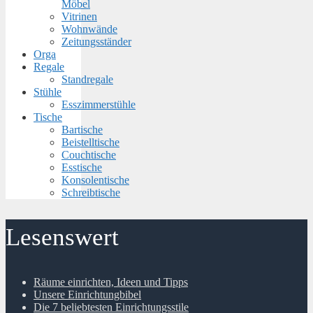
Möbel
Vitrinen
Wohnwände
Zeitungsständer
Orga
Regale
Standregale
Stühle
Esszimmerstühle
Tische
Bartische
Beistelltische
Couchtische
Esstische
Konsolentische
Schreibtische
Lesenswert
Räume einrichten, Ideen und Tipps
Unsere Einrichtungbibel
Die 7 beliebtesten Einrichtungsstile