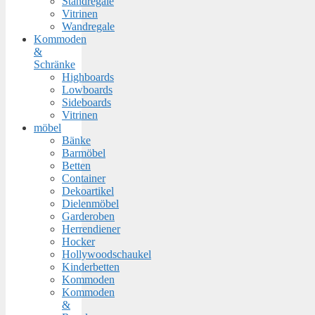
Standregale
Vitrinen
Wandregale
Kommoden
&
Schränke
Highboards
Lowboards
Sideboards
Vitrinen
möbel
Bänke
Barmöbel
Betten
Container
Dekoartikel
Dielenmöbel
Garderoben
Herrendiener
Hocker
Hollywoodschaukel
Kinderbetten
Kommoden
Kommoden
&