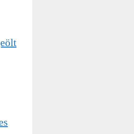
eölt
es