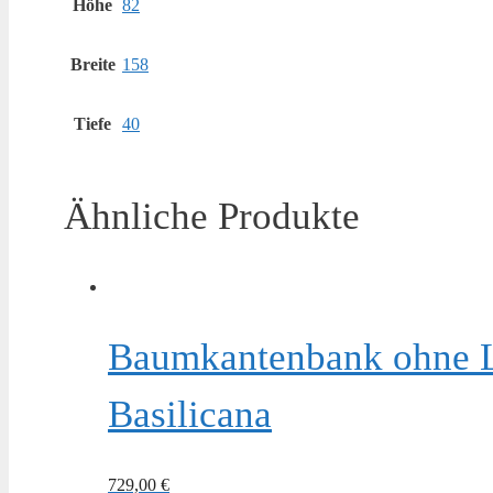
Höhe
82
Breite
158
Tiefe
40
Ähnliche Produkte
Baumkantenbank ohne L
Basilicana
729,00
€