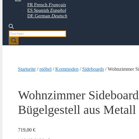
FR
French
Français
ES
Spanish
Español
DE
German
Deutsch
Products
search
Startseite
/
möbel
/
Kommoden
/
Sideboards
/ Wohnzimmer Sid
Wohnzimmer Sideboard 
Bügelgestell aus Meta
719,00
€