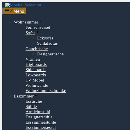
Zum
Inhalt
Menü
springen
Wohnzimmer
Fernsehsessel
Sofas
Ecksofas
Schlafsofas
Couchtische
Designertische
Vitrinen
Highboards
Sideboards
Lowboards
TV Möbel
Wohnwände
Wohnzimmerschränke
Esszimmer
Esstische
Stühle
Armlehnstuhl
Designerstühle
Esszimmerstühle
Esszimmersessel