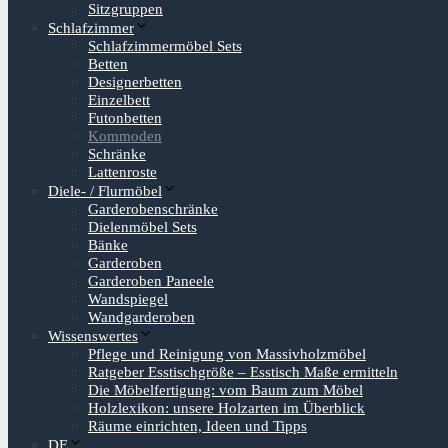
Sitzgruppen
Schlafzimmer
Schlafzimmermöbel Sets
Betten
Designerbetten
Einzelbett
Futonbetten
Kommoden
Schränke
Lattenroste
Diele- / Flurmöbel
Garderobenschränke
Dielenmöbel Sets
Bänke
Garderoben
Garderoben Paneele
Wandspiegel
Wandgarderoben
Wissenswertes
Pflege und Reinigung von Massivholzmöbel
Ratgeber Esstischgröße – Esstisch Maße ermitteln
Die Möbelfertigung: vom Baum zum Möbel
Holzlexikon: unsere Holzarten im Überblick
Räume einrichten, Ideen und Tipps
DE