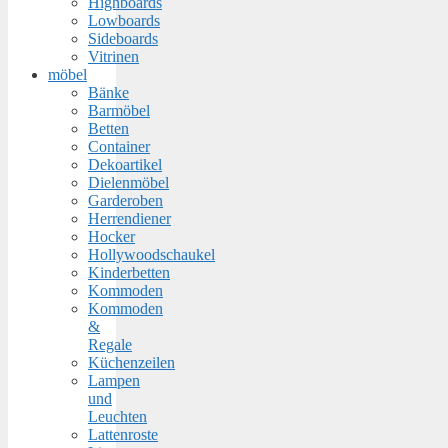
Highboards
Lowboards
Sideboards
Vitrinen
möbel
Bänke
Barmöbel
Betten
Container
Dekoartikel
Dielenmöbel
Garderoben
Herrendiener
Hocker
Hollywoodschaukel
Kinderbetten
Kommoden
Kommoden
&
Regale
Küchenzeilen
Lampen
und
Leuchten
Lattenroste