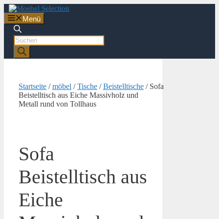
Zum
Inhalt
Menü
springen
Products
search
Startseite
/
möbel
/
Tische
/
Beistelltische
/ Sofa
Beistelltisch aus Eiche Massivholz und
Metall rund von Tollhaus
Sofa
Beistelltisch aus
Eiche