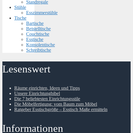
Standregale
Stühle
Esszimmerstühle
Tische
Bartische
Beistelltische
Couchtische
Esstische
Konsolentische
Schreibtische
Lesenswert
Räume einrichten, Ideen und Tipps
Unsere Einrichtungbibel
Die 7 beliebtesten Einrichtungsstile
Die Möbelfertigung: vom Baum zum Möbel
Ratgeber Esstischgröße – Esstisch Maße ermitteln
Informationen