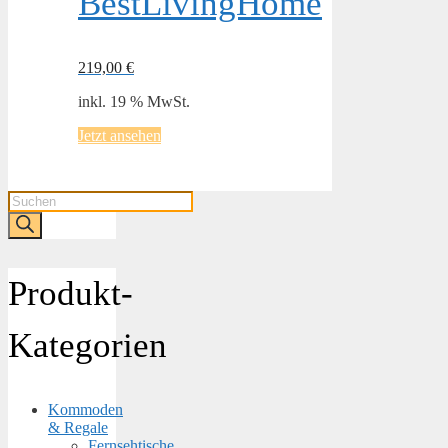
BestLivingHome
219,00
€
inkl. 19 % MwSt.
Jetzt ansehen
Products
search
Produkt-
Kategorien
Kommoden
& Regale
Fernsehtische