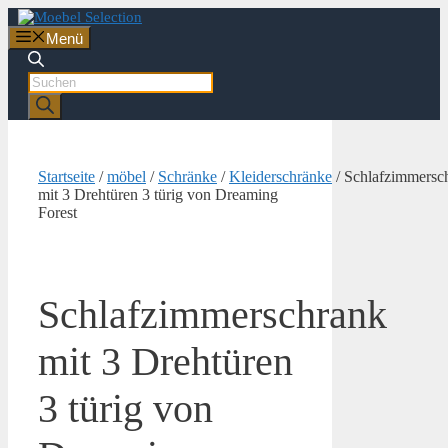
Zum
Inhalt
Menü
springen
Products
search
Startseite
/
möbel
/
Schränke
/
Kleiderschränke
/ Schlafzimmersc
mit 3 Drehtüren 3 türig von Dreaming
Forest
Schlafzimmerschrank
mit 3 Drehtüren
3 türig von