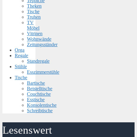
Teppiche
Theken
Tische
Truhen
TV
Möbel
Vitrinen
Wohnwände
Zeitungsständer
Orga
Regale
Standregale
Stühle
Esszimmerstühle
Tische
Bartische
Beistelltische
Couchtische
Esstische
Konsolentische
Schreibtische
Lesenswert