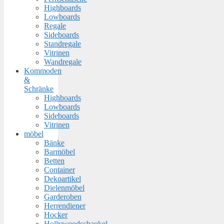
Highboards
Lowboards
Regale
Sideboards
Standregale
Vitrinen
Wandregale
Kommoden
&
Schränke
Highboards
Lowboards
Sideboards
Vitrinen
möbel
Bänke
Barmöbel
Betten
Container
Dekoartikel
Dielenmöbel
Garderoben
Herrendiener
Hocker
Hollywoodschaukel