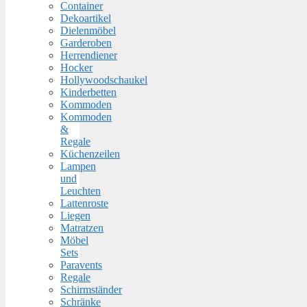
Container
Dekoartikel
Dielenmöbel
Garderoben
Herrendiener
Hocker
Hollywoodschaukel
Kinderbetten
Kommoden
Kommoden
&
Regale
Küchenzeilen
Lampen
und
Leuchten
Lattenroste
Liegen
Matratzen
Möbel
Sets
Paravents
Regale
Schirmständer
Schränke