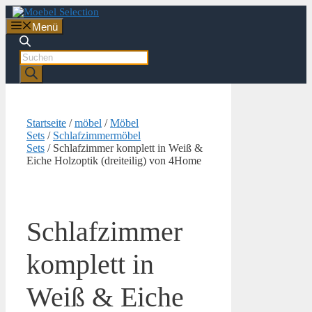
Zum
Inhalt
Menü
springen
Products
search
Startseite
/
möbel
/
Möbel
Sets
/
Schlafzimmermöbel
Sets
/ Schlafzimmer komplett in Weiß &
Eiche Holzoptik (dreiteilig) von 4Home
Schlafzimmer
komplett in
Weiß & Eiche