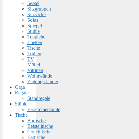
Sessel
Sitzgruppen
Sitzsäcke
Sofas
Spiegel
Stühle
Teppiche
Theken
Tische
Truhen
TV
Möbel
Vitrinen
Wohnwände
Zeitungsständer
Orga
Regale
Standregale
Stühle
Esszimmerstühle
Tische
Bartische
Beistelltische
Couchtische
Esstische