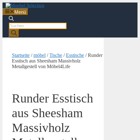
Zum
Inhalt
Menü
springen
Products
search
Startseite
/
möbel
/
Tische
/
Esstische
/ Runder
Esstisch aus Sheesham Massivholz
Metallgestell von Möbel4Life
Runder Esstisch
aus Sheesham
Massivholz