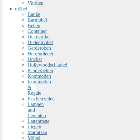
Vitrinen
möbel
Bänke
Barmöbel
Betten
Container
Dekoartikel
Dielenmöbel
Garderoben
Herrendiener
Hocker
Hollywoodschaukel
Kinderbetten
Kommoden
Kommoden
&
Regale
Küchenzeilen
Lampen
und
Leuchten
Lattenroste
Liegen
Matratzen
Möbel