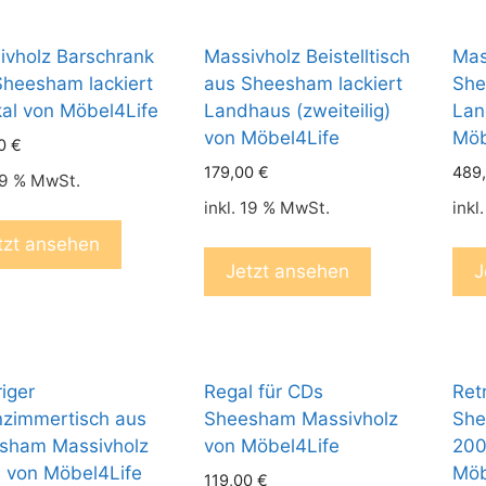
ivholz Barschrank
Massivholz Beistelltisch
Mas
Sheesham lackiert
aus Sheesham lackiert
She
kal von Möbel4Life
Landhaus (zweiteilig)
Lan
von Möbel4Life
Möb
00
€
179,00
€
489
 19 % MwSt.
inkl. 19 % MwSt.
inkl
tzt ansehen
Jetzt ansehen
J
iger
Regal für CDs
Ret
zimmertisch aus
Sheesham Massivholz
She
sham Massivholz
von Möbel4Life
200
n von Möbel4Life
Möb
119,00
€