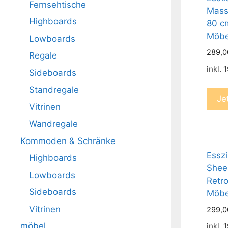
Fernsehtische
Mass
Highboards
80 cm
Möbe
Lowboards
289,
Regale
inkl.
Sideboards
Standregale
Je
Vitrinen
Wandregale
Kommoden & Schränke
Essz
Highboards
Shee
Lowboards
Retro
Sideboards
Möbe
Vitrinen
299,
möbel
inkl.