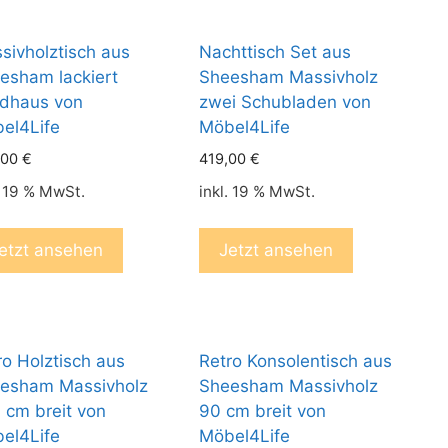
sivholztisch aus
Nachttisch Set aus
esham lackiert
Sheesham Massivholz
dhaus von
zwei Schubladen von
el4Life
Möbel4Life
,00
€
419,00
€
. 19 % MwSt.
inkl. 19 % MwSt.
etzt ansehen
Jetzt ansehen
ro Holztisch aus
Retro Konsolentisch aus
esham Massivholz
Sheesham Massivholz
 cm breit von
90 cm breit von
el4Life
Möbel4Life