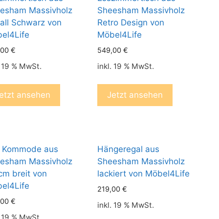
esham Massivholz
Sheesham Massivholz
all Schwarz von
Retro Design von
el4Life
Möbel4Life
,00
€
549,00
€
. 19 % MwSt.
inkl. 19 % MwSt.
etzt ansehen
Jetzt ansehen
r Kommode aus
Hängeregal aus
esham Massivholz
Sheesham Massivholz
cm breit von
lackiert von Möbel4Life
el4Life
219,00
€
,00
€
inkl. 19 % MwSt.
. 19 % MwSt.