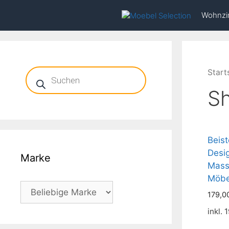
Zum
Wohnz
Inhalt
springen
Products
Start
search
S
Beist
Desi
Marke
Mass
Möbe
179,0
inkl.