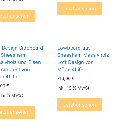
Jetzt ansehen
etzt ansehen
t Design Sideboard
Lowboard aus
 Sheesham
Sheesham Massivholz
sivholz und Eisen
Loft Design von
 cm breit von
Möbel4Life
el4Life
719,00
€
,00
€
inkl. 19 % MwSt.
. 19 % MwSt.
Jetzt ansehen
etzt ansehen