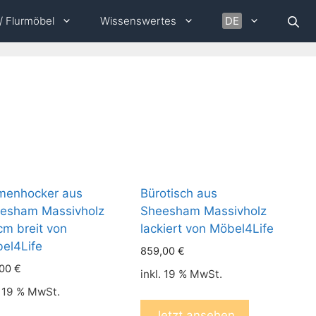
 / Flurmöbel
Wissenswertes
DE
menhocker aus
Bürotisch aus
esham Massivholz
Sheesham Massivholz
cm breit von
lackiert von Möbel4Life
el4Life
859,00
€
,00
€
inkl. 19 % MwSt.
. 19 % MwSt.
Jetzt ansehen