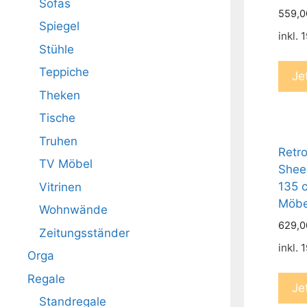
Sofas
559,
Spiegel
inkl.
Stühle
Teppiche
Je
Theken
Tische
Truhen
Retr
TV Möbel
Shee
135 c
Vitrinen
Möbe
Wohnwände
629,
Zeitungsständer
inkl.
Orga
Regale
Je
Standregale