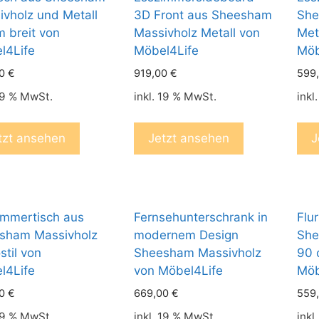
ivholz und Metall
3D Front aus Sheesham
She
 breit von
Massivholz Metall von
Met
l4Life
Möbel4Life
Möb
00
€
919,00
€
599
 19 % MwSt.
inkl. 19 % MwSt.
inkl
tzt ansehen
Jetzt ansehen
J
immertisch aus
Fernsehunterschrank in
Flu
sham Massivholz
modernem Design
She
stil von
Sheesham Massivholz
90 
l4Life
von Möbel4Life
Möb
00
€
669,00
€
559
 19 % MwSt.
inkl. 19 % MwSt.
inkl