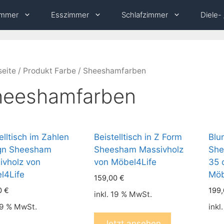
immer
Esszimmer
Schlafzimmer
Diele-
seite
/ Produkt Farbe / Sheeshamfarben
heeshamfarben
elltisch im Zahlen
Beistelltisch in Z Form
Blu
gn Sheesham
Sheesham Massivholz
She
ivholz von
von Möbel4Life
35 
l4Life
Möb
159,00
€
0
€
199
inkl. 19 % MwSt.
 19 % MwSt.
inkl
Jetzt ansehen