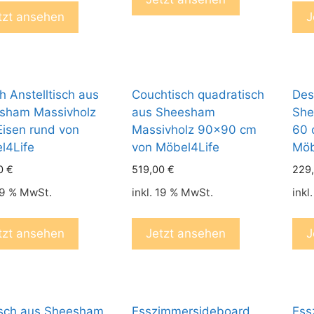
tzt ansehen
J
 Anstelltisch aus
Couchtisch quadratisch
Des
sham Massivholz
aus Sheesham
She
Eisen rund von
Massivholz 90×90 cm
60 
l4Life
von Möbel4Life
Möb
00
€
519,00
€
229
 19 % MwSt.
inkl. 19 % MwSt.
inkl
tzt ansehen
Jetzt ansehen
J
isch aus Sheesham
Esszimmersideboard
Ess