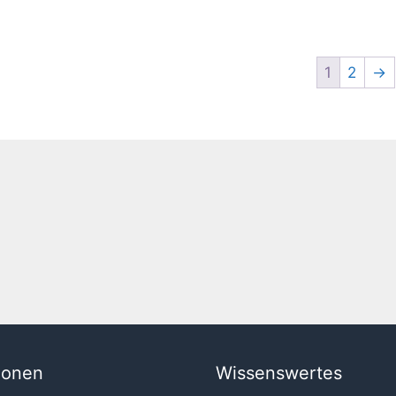
1
2
→
ionen
Wissenswertes