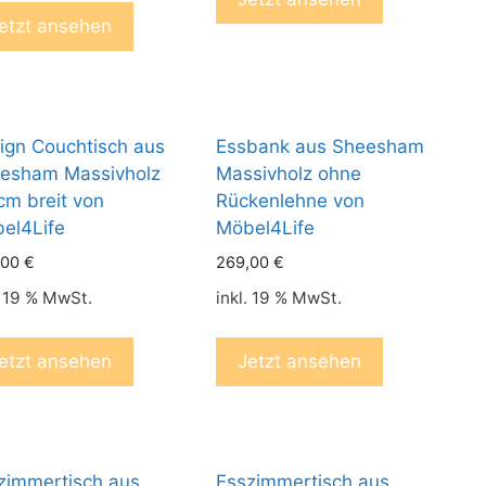
etzt ansehen
ign Couchtisch aus
Essbank aus Sheesham
esham Massivholz
Massivholz ohne
cm breit von
Rückenlehne von
el4Life
Möbel4Life
,00
€
269,00
€
. 19 % MwSt.
inkl. 19 % MwSt.
etzt ansehen
Jetzt ansehen
zimmertisch aus
Esszimmertisch aus