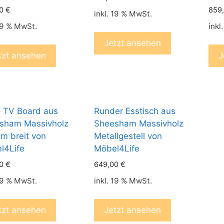
00
€
859
inkl. 19 % MwSt.
 19 % MwSt.
inkl
Jetzt ansehen
tzt ansehen
J
o TV Board aus
Runder Esstisch aus
sham Massivholz
Sheesham Massivholz
m breit von
Metallgestell von
l4Life
Möbel4Life
00
€
649,00
€
 19 % MwSt.
inkl. 19 % MwSt.
tzt ansehen
Jetzt ansehen