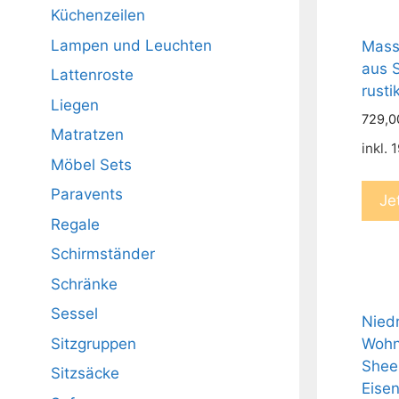
Küchenzeilen
Lampen und Leuchten
Mass
aus 
Lattenroste
rusti
Liegen
729,
Matratzen
inkl.
Möbel Sets
Paravents
Je
Regale
Schirmständer
Schränke
Sessel
Niedr
Sitzgruppen
Wohn
Shee
Sitzsäcke
Eise