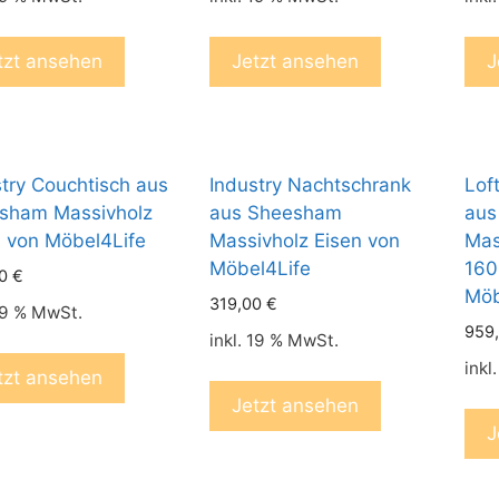
tzt ansehen
Jetzt ansehen
J
try Couchtisch aus
Industry Nachtschrank
Lof
sham Massivholz
aus Sheesham
aus
n von Möbel4Life
Massivholz Eisen von
Mas
Möbel4Life
160
00
€
Möb
319,00
€
 19 % MwSt.
959
inkl. 19 % MwSt.
inkl
tzt ansehen
Jetzt ansehen
J