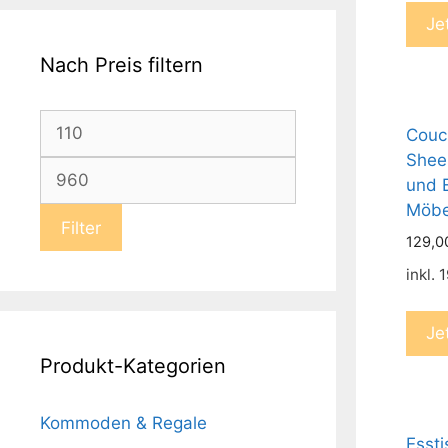
Je
Nach Preis filtern
Min.
Couch
Shee
Preis
Max.
und 
Preis
Möbe
Filter
129,
inkl.
Je
Produkt-Kategorien
Kommoden & Regale
Esst