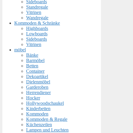
Sideboards
Standregale
Vitrinen
Wandregale
Kommoden & Schränke
Highboards
Lowboards
Sideboards
Vitrinen
möbel
Bänke
Barmöbel
Betten
Container
Dekoartikel
Dielenmöbel
Garderoben
Herrendiener
Hocker
Hollywoodschaukel
Kinderbetten
Kommoden
Kommoden & Regale
Küchenzeilen
Lampen und Leuchten