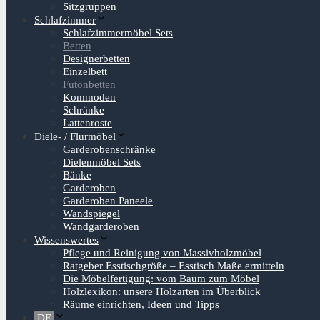
Sitzgruppen
Schlafzimmer
Schlafzimmermöbel Sets
Betten
Designerbetten
Einzelbett
Futonbetten
Kommoden
Schränke
Lattenroste
Diele- / Flurmöbel
Garderobenschränke
Dielenmöbel Sets
Bänke
Garderoben
Garderoben Paneele
Wandspiegel
Wandgarderoben
Wissenswertes
Pflege und Reinigung von Massivholzmöbel
Ratgeber Esstischgröße – Esstisch Maße ermitteln
Die Möbelfertigung: vom Baum zum Möbel
Holzlexikon: unsere Holzarten im Überblick
Räume einrichten, Ideen und Tipps
DE