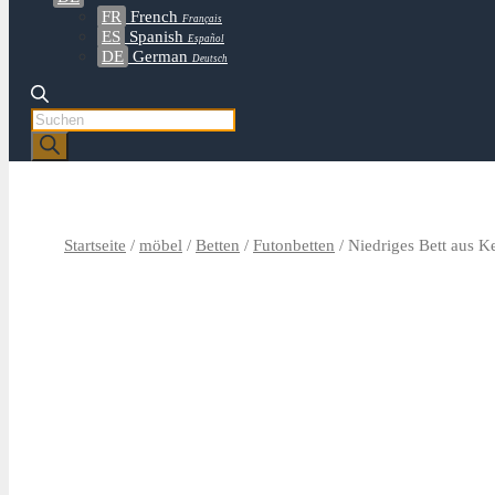
FR
French
Français
ES
Spanish
Español
DE
German
Deutsch
Products
search
Startseite
/
möbel
/
Betten
/
Futonbetten
/ Niedriges Bett aus K