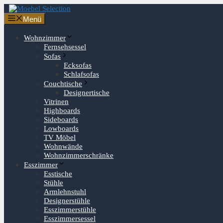
Zum
Inhalt
Menü
springen
Wohnzimmer
Fernsehsessel
Sofas
Ecksofas
Schlafsofas
Couchtische
Designertische
Vitrinen
Highboards
Sideboards
Lowboards
TV Möbel
Wohnwände
Wohnzimmerschränke
Esszimmer
Esstische
Stühle
Armlehnstuhl
Designerstühle
Esszimmerstühle
Esszimmersessel