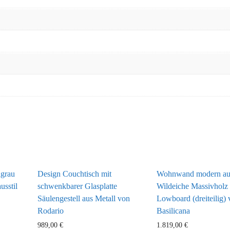
lgrau
Design Couchtisch mit
Wohnwand modern au
sstil
schwenkbarer Glasplatte
Wildeiche Massivhol
Säulengestell aus Metall von
Lowboard (dreiteilig)
Rodario
Basilicana
989,00
€
1.819,00
€