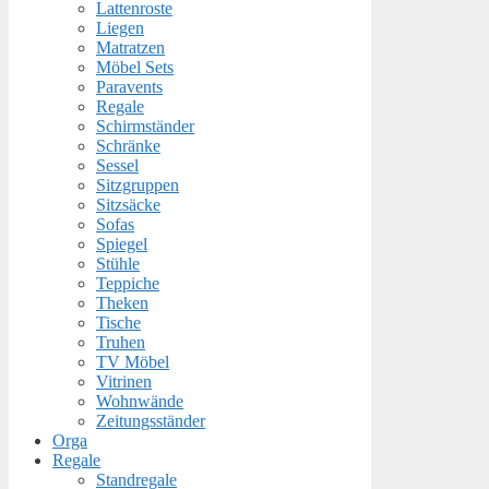
Lattenroste
Liegen
Matratzen
Möbel Sets
Paravents
Regale
Schirmständer
Schränke
Sessel
Sitzgruppen
Sitzsäcke
Sofas
Spiegel
Stühle
Teppiche
Theken
Tische
Truhen
TV Möbel
Vitrinen
Wohnwände
Zeitungsständer
Orga
Regale
Standregale