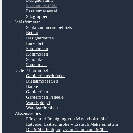
Designerstühle
Esszimmerstühle
Esszimmersessel
Sitzgruppen
Schlafzimmer
Schlafzimmermöbel Sets
Betten
Designerbetten
Einzelbett
Futonbetten
Kommoden
Schränke
Lattenroste
Diele- / Flurmöbel
Garderobenschränke
Dielenmöbel Sets
Bänke
Garderoben
Garderoben Paneele
Wandspiegel
Wandgarderoben
Wissenswertes
Pflege und Reinigung von Massivholzmöbel
Ratgeber Esstischgröße – Esstisch Maße ermitteln
Die Möbelfertigung: vom Baum zum Möbel