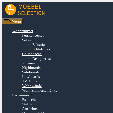
Zum
Inhalt
springen
Menü
Wohnzimmer
Fernsehsessel
Sofas
Ecksofas
Schlafsofas
Couchtische
Designertische
Vitrinen
Highboards
Sideboards
Lowboards
TV Möbel
Wohnwände
Wohnzimmerschränke
Esszimmer
Esstische
Stühle
Armlehnstuhl