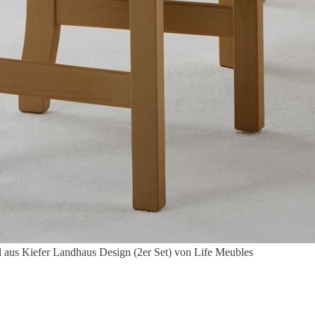
l aus Kiefer Landhaus Design (2er Set) von Life Meubles