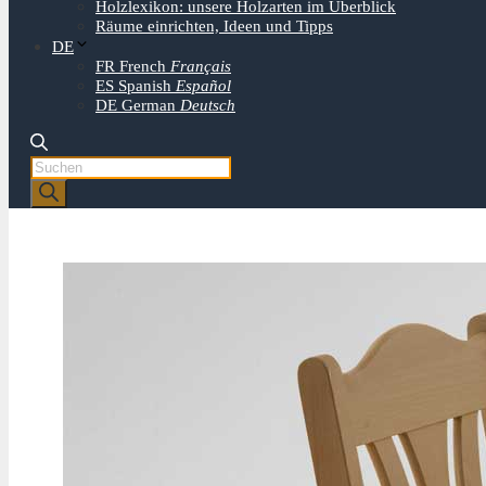
Holzlexikon: unsere Holzarten im Überblick
Räume einrichten, Ideen und Tipps
DE
FR
French
Français
ES
Spanish
Español
DE
German
Deutsch
Products
search