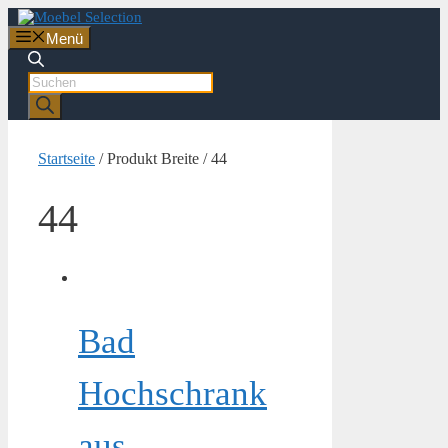
Zum
Inhalt
Menü
springen
Products
search
Startseite
/ Produkt Breite / 44
44
Bad
Hochschrank
aus