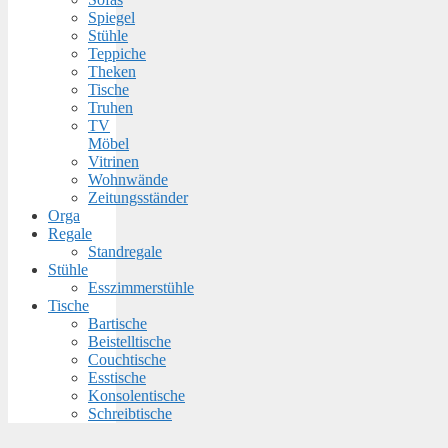
Spiegel
Stühle
Teppiche
Theken
Tische
Truhen
TV
Möbel
Vitrinen
Wohnwände
Zeitungsständer
Orga
Regale
Standregale
Stühle
Esszimmerstühle
Tische
Bartische
Beistelltische
Couchtische
Esstische
Konsolentische
Schreibtische