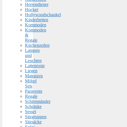
Herrendiener
Hocker
Hollywoodschaukel
Kinderbetten
Kommoden
Kommoden
&
Regale
Küchenzeilen
Lampen
und
Leuchten
Lattenroste
Liegen
Matratzen
Möbel
Sets
Paravents
Regale
Schirmständer
Schränke
Sessel
Sitzgruppen
Sitzsäcke
Sofas