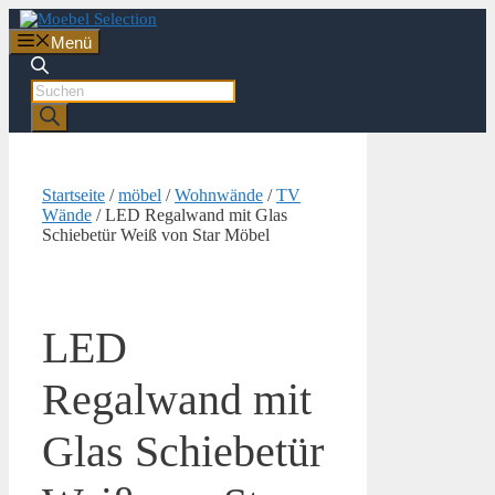
Zum
Inhalt
Menü
springen
Products
search
Startseite
/
möbel
/
Wohnwände
/
TV
Wände
/ LED Regalwand mit Glas
Schiebetür Weiß von Star Möbel
LED
Regalwand mit
Glas Schiebetür