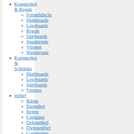
Kommoden
& Regale
Fernsehtische
Highboards
Lowboards
Regale
Sideboards
Standregale
Vitrinen
Wandregale
Kommoden
&
Schränke
Highboards
Lowboards
Sideboards
Vitrinen
möbel
Bänke
Barmöbel
Betten
Container
Dekoartikel
Dielenmöbel
Garderoben