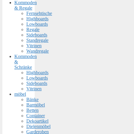
Kommoden
& Regale
Fernsehtische
Highboards
Lowboards
Regale
Sideboards
Standregale
Vitrinen
Wandregale
Kommoden
&
Schränke
Highboards
Lowboards
Sideboards
Vitrinen
möbel
Bänke
Barmöbel
Betten
Container
Dekoartikel
Dielenmöbel
Garderoben