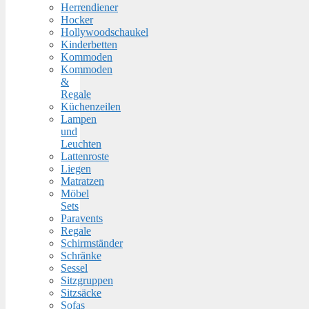
Herrendiener
Hocker
Hollywoodschaukel
Kinderbetten
Kommoden
Kommoden
&
Regale
Küchenzeilen
Lampen
und
Leuchten
Lattenroste
Liegen
Matratzen
Möbel
Sets
Paravents
Regale
Schirmständer
Schränke
Sessel
Sitzgruppen
Sitzsäcke
Sofas