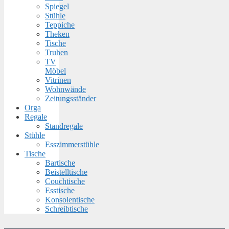
Spiegel
Stühle
Teppiche
Theken
Tische
Truhen
TV
Möbel
Vitrinen
Wohnwände
Zeitungsständer
Orga
Regale
Standregale
Stühle
Esszimmerstühle
Tische
Bartische
Beistelltische
Couchtische
Esstische
Konsolentische
Schreibtische