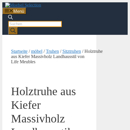
Zum
Inhalt
Menü
springen
Products
search
Startseite
/
möbel
/
Truhen
/
Sitztruhen
/ Holztruhe
aus Kiefer Massivholz Landhausstil von
Life Meubles
Holztruhe aus
Kiefer
Massivholz