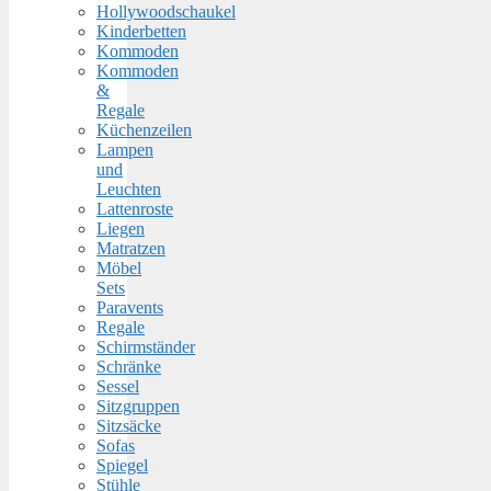
Hollywoodschaukel
Kinderbetten
Kommoden
Kommoden
&
Regale
Küchenzeilen
Lampen
und
Leuchten
Lattenroste
Liegen
Matratzen
Möbel
Sets
Paravents
Regale
Schirmständer
Schränke
Sessel
Sitzgruppen
Sitzsäcke
Sofas
Spiegel
Stühle