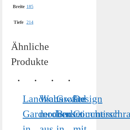
Breite
185
Tiefe
214
Ähnliche
Produkte
Landhaus
Wohnwand
Großer
Design
Garderobenset
modern
Badezimmerschr
Couchtisch
in
aus
in
mit