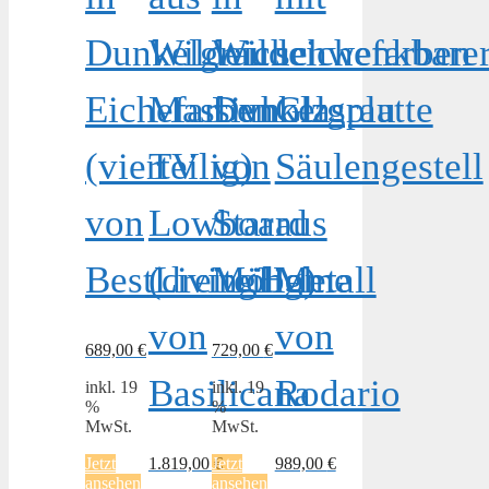
Dunkelgrau
Wildeiche
Wildeichefarben
schwenkbare
Eichefarben
Massivholz
Dunkelgrau
Glasplatte
(vierteilig)
TV
von
Säulengestell
von
Lowboard
Star
aus
BestLivingHome
(dreiteilig)
Möbel
Metall
von
von
689,00
€
729,00
€
Basilicana
Rodario
inkl. 19
inkl. 19
%
%
MwSt.
MwSt.
Jetzt
1.819,00
Jetzt
€
989,00
€
ansehen
ansehen