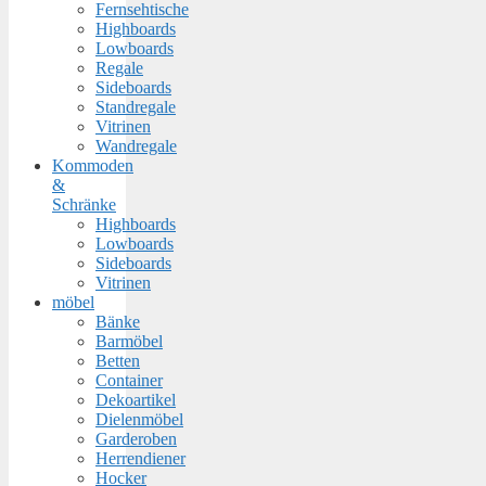
Fernsehtische
Highboards
Lowboards
Regale
Sideboards
Standregale
Vitrinen
Wandregale
Kommoden
&
Schränke
Highboards
Lowboards
Sideboards
Vitrinen
möbel
Bänke
Barmöbel
Betten
Container
Dekoartikel
Dielenmöbel
Garderoben
Herrendiener
Hocker