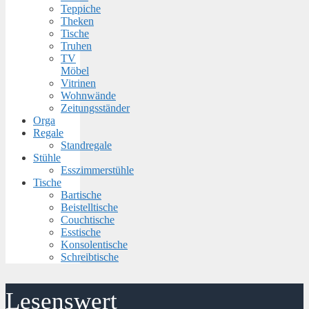
Teppiche
Theken
Tische
Truhen
TV
Möbel
Vitrinen
Wohnwände
Zeitungsständer
Orga
Regale
Standregale
Stühle
Esszimmerstühle
Tische
Bartische
Beistelltische
Couchtische
Esstische
Konsolentische
Schreibtische
Lesenswert