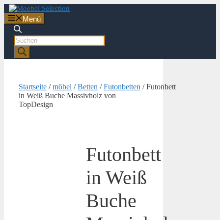
Zum
Inhalt
Menü
springen
Products
search
Startseite
/
möbel
/
Betten
/
Futonbetten
/ Futonbett
in Weiß Buche Massivholz von
TopDesign
Futonbett
in Weiß
Buche