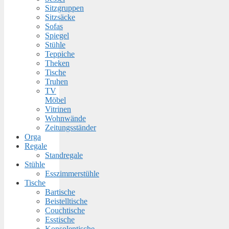
Sitzgruppen
Sitzsäcke
Sofas
Spiegel
Stühle
Teppiche
Theken
Tische
Truhen
TV
Möbel
Vitrinen
Wohnwände
Zeitungsständer
Orga
Regale
Standregale
Stühle
Esszimmerstühle
Tische
Bartische
Beistelltische
Couchtische
Esstische
Konsolentische