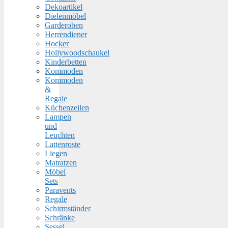
Dekoartikel
Dielenmöbel
Garderoben
Herrendiener
Hocker
Hollywoodschaukel
Kinderbetten
Kommoden
Kommoden
&
Regale
Küchenzeilen
Lampen
und
Leuchten
Lattenroste
Liegen
Matratzen
Möbel
Sets
Paravents
Regale
Schirmständer
Schränke
Sessel