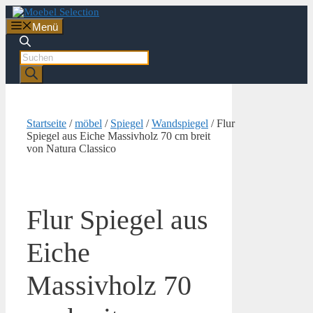
Zum
Inhalt
Menü
springen
Products
search
Startseite
/
möbel
/
Spiegel
/
Wandspiegel
/ Flur
Spiegel aus Eiche Massivholz 70 cm breit
von Natura Classico
Flur Spiegel aus
Eiche
Massivholz 70