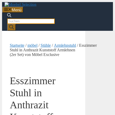
Zum
Inhalt
Menü
springen
Products
search
Startseite
/
möbel
/
Stühle
/
Armlehnstuhl
/ Esszimmer
Stuhl in Anthrazit Kunststoff Armlehnen
(2er Set) von Möbel Exclusive
Esszimmer
Stuhl in
Anthrazit