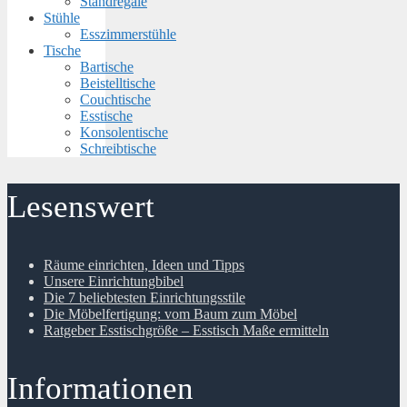
Standregale
Stühle
Esszimmerstühle
Tische
Bartische
Beistelltische
Couchtische
Esstische
Konsolentische
Schreibtische
Lesenswert
Räume einrichten, Ideen und Tipps
Unsere Einrichtungbibel
Die 7 beliebtesten Einrichtungsstile
Die Möbelfertigung: vom Baum zum Möbel
Ratgeber Esstischgröße – Esstisch Maße ermitteln
Informationen