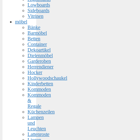
Lowboards
Sideboards
Vitrinen
möbel
Bänke
Barmöbel
Betten
Container
Dekoartikel
Dielenmöbel
Garderoben
Herrendiener
Hocker
Hollywoodschaukel
Kinderbetten
Kommoden
Kommoden
&
Regale
Küchenzeilen
Lampen
und
Leuchten
Lattenroste
Liegen