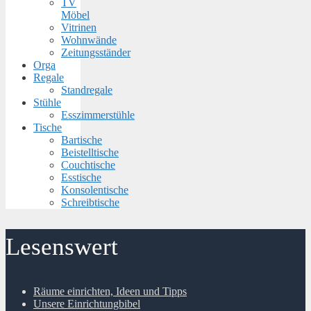
TV
Möbel
Vitrinen
Wohnwände
Zeitungsständer
Orga
Regale
Standregale
Stühle
Esszimmerstühle
Tische
Bartische
Beistelltische
Couchtische
Esstische
Konsolentische
Schreibtische
Lesenswert
Räume einrichten, Ideen und Tipps
Unsere Einrichtungbibel