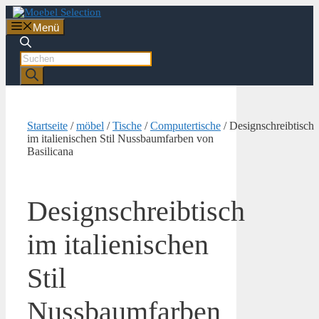
Zum
Inhalt
Menü
springen
Products
search
Startseite
/
möbel
/
Tische
/
Computertische
/ Designschreibtisch
im italienischen Stil Nussbaumfarben von
Basilicana
Designschreibtisch
im italienischen
Stil
Nussbaumfarben