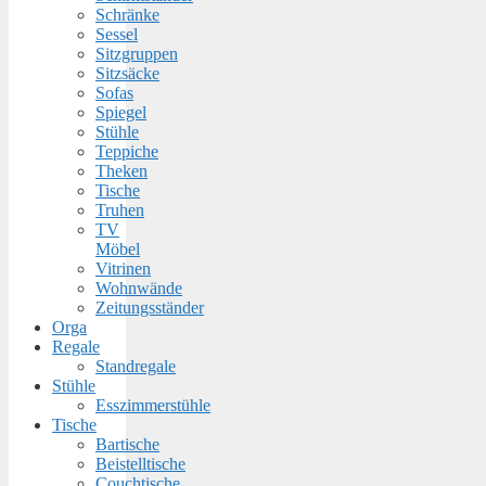
Schränke
Sessel
Sitzgruppen
Sitzsäcke
Sofas
Spiegel
Stühle
Teppiche
Theken
Tische
Truhen
TV
Möbel
Vitrinen
Wohnwände
Zeitungsständer
Orga
Regale
Standregale
Stühle
Esszimmerstühle
Tische
Bartische
Beistelltische
Couchtische