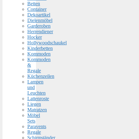
Betten
Container
Dekoartikel
Dielenmöbel
Garderoben
Herrendiener
Hocker
Hollywoodschaukel
Kinderbetten
Kommoden
Kommoden
&
Regale
Küchenzeilen
Lampen
und
Leuchten
Lattenroste
Liegen
Matratzen
Möbel
Sets
Paravents
Regale
Schirmständer