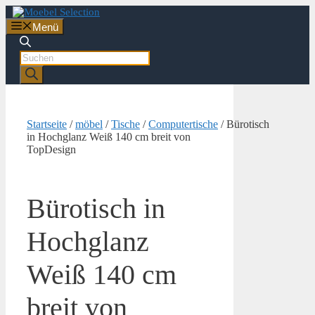
Zum
Inhalt
Menü
springen
Products
search
Startseite
/
möbel
/
Tische
/
Computertische
/ Bürotisch
in Hochglanz Weiß 140 cm breit von
TopDesign
Bürotisch in
Hochglanz
Weiß 140 cm
breit von