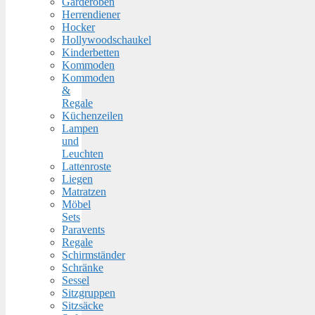
Garderoben
Herrendiener
Hocker
Hollywoodschaukel
Kinderbetten
Kommoden
Kommoden
&
Regale
Küchenzeilen
Lampen
und
Leuchten
Lattenroste
Liegen
Matratzen
Möbel
Sets
Paravents
Regale
Schirmständer
Schränke
Sessel
Sitzgruppen
Sitzsäcke