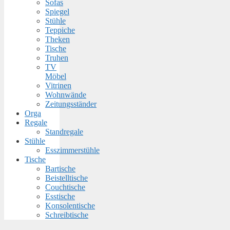
Sofas
Spiegel
Stühle
Teppiche
Theken
Tische
Truhen
TV
Möbel
Vitrinen
Wohnwände
Zeitungsständer
Orga
Regale
Standregale
Stühle
Esszimmerstühle
Tische
Bartische
Beistelltische
Couchtische
Esstische
Konsolentische
Schreibtische