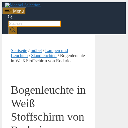
Zum
Inhalt
Menü
springen
Products
search
Startseite
/
möbel
/
Lampen und
Leuchten
/
Standleuchten
/ Bogenleuchte
in Weiß Stoffschirm von Rodario
Bogenleuchte in
Weiß
Stoffschirm von