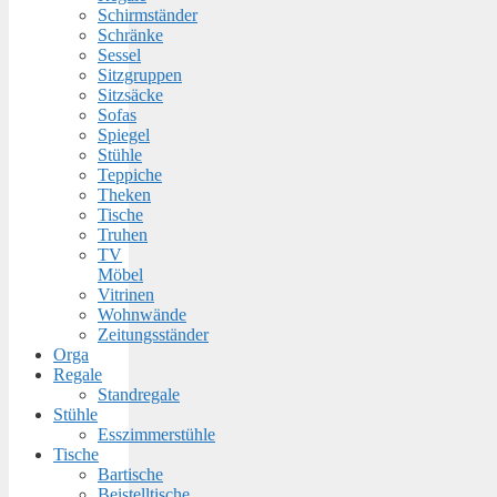
Schirmständer
Schränke
Sessel
Sitzgruppen
Sitzsäcke
Sofas
Spiegel
Stühle
Teppiche
Theken
Tische
Truhen
TV
Möbel
Vitrinen
Wohnwände
Zeitungsständer
Orga
Regale
Standregale
Stühle
Esszimmerstühle
Tische
Bartische
Beistelltische