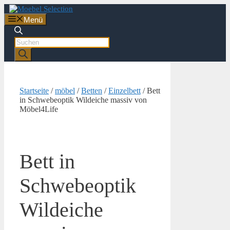
Zum
Inhalt
Menü
springen
Products
search
Startseite
/
möbel
/
Betten
/
Einzelbett
/ Bett
in Schwebeoptik Wildeiche massiv von
Möbel4Life
Bett in
Schwebeoptik
Wildeiche