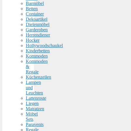
Barmöbel
Betten
Container
Dekoartikel
Dielenmöbel
Garderoben
Herrendiener
Hocker
Hollywoodschaukel
Kinderbetten
Kommoden
Kommoden
&
Regale
Küchenzeilen
Lampen
und
Leuchten
Lattenroste
Liegen
Matratzen
Möbel
Sets
Paravents
Regale