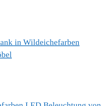
ank in Wildeichefarben
öbel
efarben LED Beleuchtung von