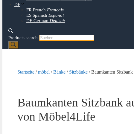
DE
FR
French
Français
ES
Spanish
Español
DE
German
Deutsch
Products search
Startseite
/
möbel
/
Bänke
/
Sitzbänke
/ Baumkanten Sitzbank 
Baumkanten Sitzbank a
von Möbel4Life