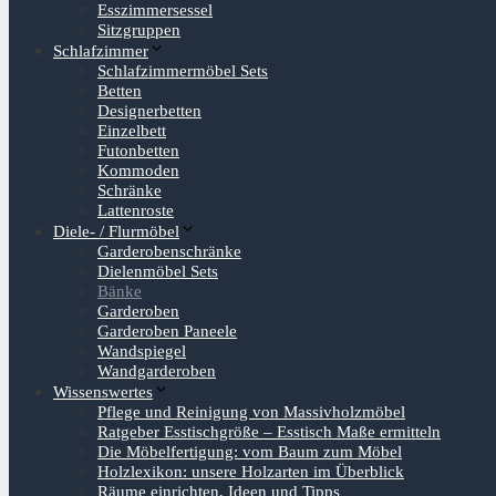
Esszimmersessel
Sitzgruppen
Schlafzimmer
Schlafzimmermöbel Sets
Betten
Designerbetten
Einzelbett
Futonbetten
Kommoden
Schränke
Lattenroste
Diele- / Flurmöbel
Garderobenschränke
Dielenmöbel Sets
Bänke
Garderoben
Garderoben Paneele
Wandspiegel
Wandgarderoben
Wissenswertes
Pflege und Reinigung von Massivholzmöbel
Ratgeber Esstischgröße – Esstisch Maße ermitteln
Die Möbelfertigung: vom Baum zum Möbel
Holzlexikon: unsere Holzarten im Überblick
Räume einrichten, Ideen und Tipps