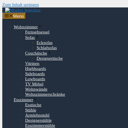
Zum Inhalt springen
Menü
Wohnzimmer
Fernsehsessel
Sofas
Ecksofas
Schlafsofas
Couchtische
Designertische
Vitrinen
Highboards
Sideboards
Lowboards
TV Möbel
Wohnwände
Wohnzimmerschränke
Esszimmer
Esstische
Stühle
Armlehnstuhl
Designerstühle
Esszimmerstühle