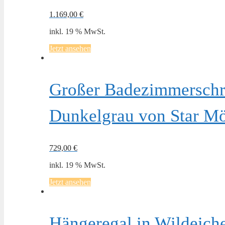
1.169,00
€
inkl. 19 % MwSt.
Jetzt ansehen
Großer Badezimmerschr
Dunkelgrau von Star M
729,00
€
inkl. 19 % MwSt.
Jetzt ansehen
Hängeregal in Wildeich