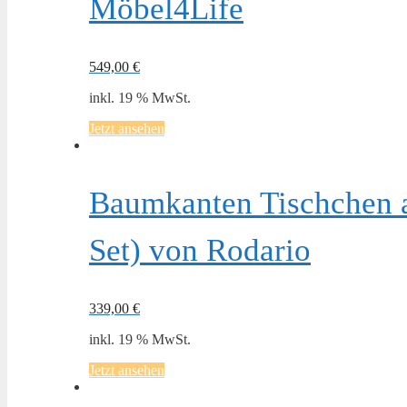
Möbel4Life
549,00
€
inkl. 19 % MwSt.
Jetzt ansehen
Baumkanten Tischchen a
Set) von Rodario
339,00
€
inkl. 19 % MwSt.
Jetzt ansehen