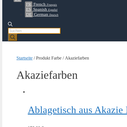
FR
French
Français
ES
Spanish
Español
DE
German
Deutsch
Products
search
Startseite
/ Produkt Farbe / Akaziefarben
Akaziefarben
Ablagetisch aus Akazie