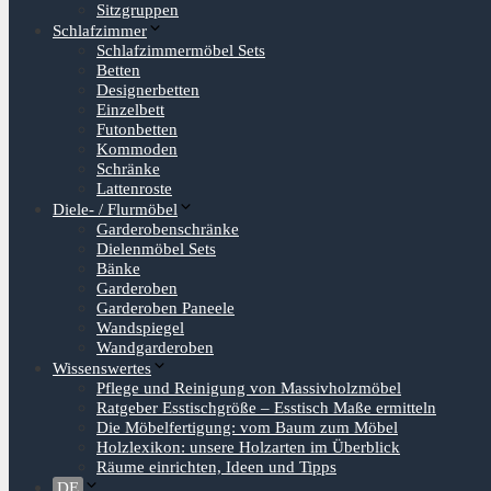
Sitzgruppen
Schlafzimmer
Schlafzimmermöbel Sets
Betten
Designerbetten
Einzelbett
Futonbetten
Kommoden
Schränke
Lattenroste
Diele- / Flurmöbel
Garderobenschränke
Dielenmöbel Sets
Bänke
Garderoben
Garderoben Paneele
Wandspiegel
Wandgarderoben
Wissenswertes
Pflege und Reinigung von Massivholzmöbel
Ratgeber Esstischgröße – Esstisch Maße ermitteln
Die Möbelfertigung: vom Baum zum Möbel
Holzlexikon: unsere Holzarten im Überblick
Räume einrichten, Ideen und Tipps
DE