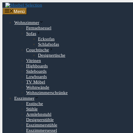
Zum
Inhalt
Menü
springen
Wohnzimmer
Fernsehsessel
Sofas
Ecksofas
Schlafsofas
Couchtische
Designertische
Vitrinen
Highboards
Sideboards
Lowboards
TV Möbel
Wohnwände
Wohnzimmerschränke
Esszimmer
Esstische
Stühle
Armlehnstuhl
Designerstühle
Esszimmerstühle
Esszimmersessel