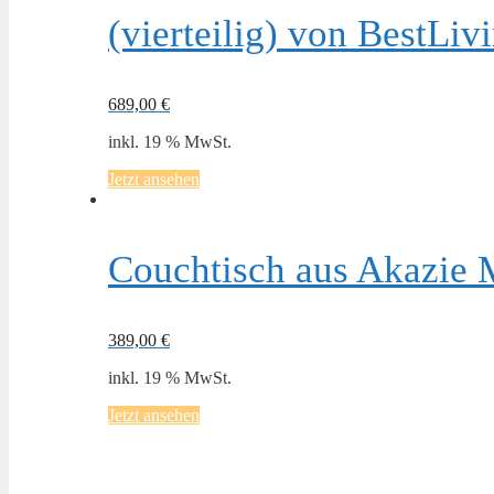
(vierteilig) von BestLi
689,00
€
inkl. 19 % MwSt.
Jetzt ansehen
Couchtisch aus Akazie 
389,00
€
inkl. 19 % MwSt.
Jetzt ansehen