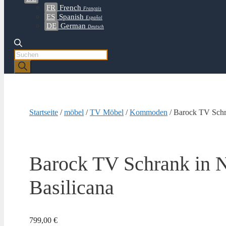
FR
French
Français
ES
Spanish
Español
DE
German
Deutsch
Products
search
Startseite
/
möbel
/
TV Möbel
/
Kommoden
/ Barock TV Schr
Barock TV Schrank in N
Basilicana
799,00
€