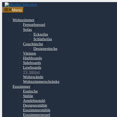
Zum
Inhalt
Menü
springen
Wohnzimmer
Fernsehsessel
Sofas
Ecksofas
Schlafsofas
Couchtische
Designertische
Vitrinen
Highboards
Sideboards
Lowboards
TV Möbel
Wohnwände
Wohnzimmerschränke
Esszimmer
Esstische
Stühle
Armlehnstuhl
Designerstühle
Esszimmerstühle
Esszimmersessel