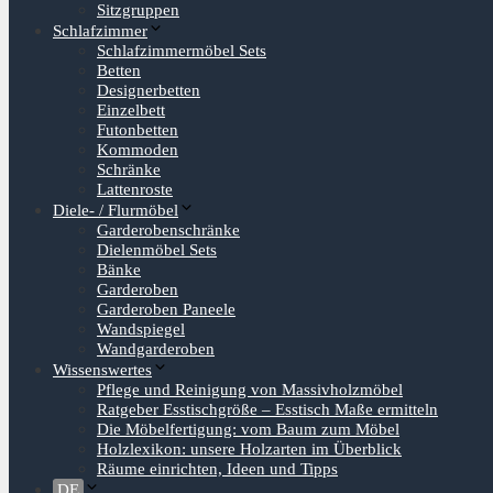
Sitzgruppen
Schlafzimmer
Schlafzimmermöbel Sets
Betten
Designerbetten
Einzelbett
Futonbetten
Kommoden
Schränke
Lattenroste
Diele- / Flurmöbel
Garderobenschränke
Dielenmöbel Sets
Bänke
Garderoben
Garderoben Paneele
Wandspiegel
Wandgarderoben
Wissenswertes
Pflege und Reinigung von Massivholzmöbel
Ratgeber Esstischgröße – Esstisch Maße ermitteln
Die Möbelfertigung: vom Baum zum Möbel
Holzlexikon: unsere Holzarten im Überblick
Räume einrichten, Ideen und Tipps
DE