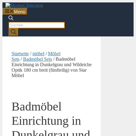
Zum
Inhalt
Menü
springen
Products
search
Startseite
/
möbel
/
Möbel
Sets
/
Badmöbel Sets
/ Badmöbel
Einrichtung in Dunkelgrau und Wildeiche
Optik 180 cm breit (fünfteilig) von Star
Möbel
Badmöbel
Einrichtung in
Dunkelgrau und