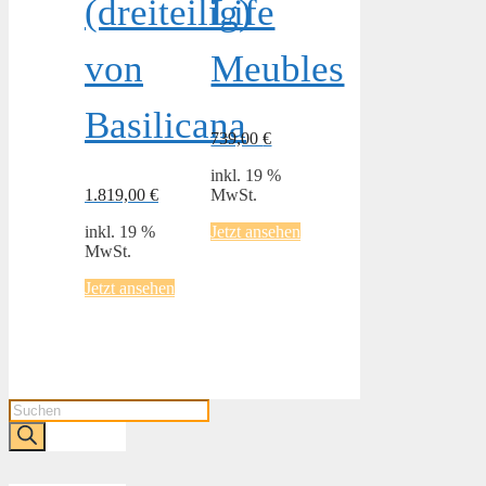
(dreiteilig)
Life
von
Meubles
Basilicana
739,00
€
inkl. 19 %
1.819,00
€
MwSt.
inkl. 19 %
Jetzt ansehen
MwSt.
Jetzt ansehen
Products
search