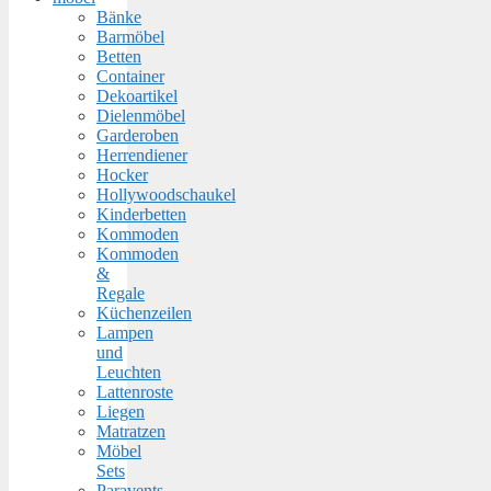
Bänke
Barmöbel
Betten
Container
Dekoartikel
Dielenmöbel
Garderoben
Herrendiener
Hocker
Hollywoodschaukel
Kinderbetten
Kommoden
Kommoden
&
Regale
Küchenzeilen
Lampen
und
Leuchten
Lattenroste
Liegen
Matratzen
Möbel
Sets
Paravents