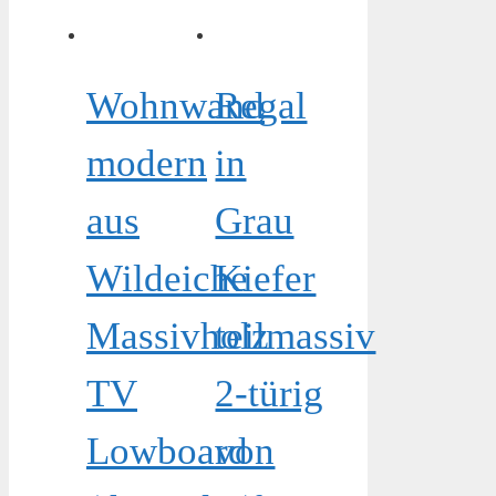
Wohnwand
Regal
modern
in
aus
Grau
Wildeiche
Kiefer
Massivholz
teilmassiv
TV
2-türig
Lowboard
von