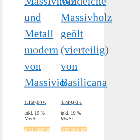
Massivholz
Wildeiche
und
Massivholz
Metall
geölt
modern
(vierteilig)
von
von
Massivio
Basilicana
1.169,00
€
3.249,00
€
inkl. 19 %
inkl. 19 %
MwSt.
MwSt.
Jetzt ansehen
Jetzt ansehen