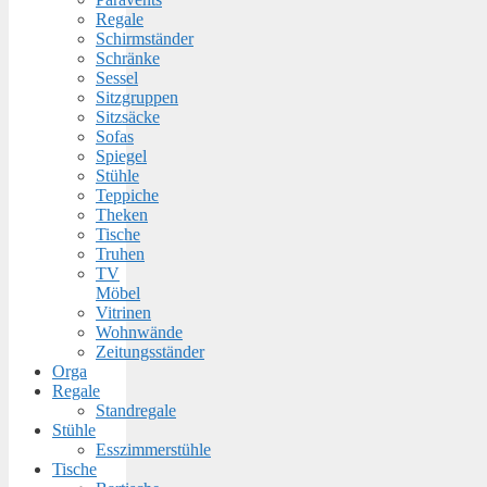
Regale
Schirmständer
Schränke
Sessel
Sitzgruppen
Sitzsäcke
Sofas
Spiegel
Stühle
Teppiche
Theken
Tische
Truhen
TV
Möbel
Vitrinen
Wohnwände
Zeitungsständer
Orga
Regale
Standregale
Stühle
Esszimmerstühle
Tische