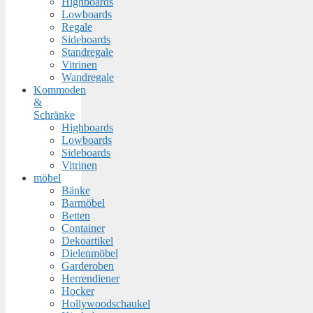
Highboards
Lowboards
Regale
Sideboards
Standregale
Vitrinen
Wandregale
Kommoden
&
Schränke
Highboards
Lowboards
Sideboards
Vitrinen
möbel
Bänke
Barmöbel
Betten
Container
Dekoartikel
Dielenmöbel
Garderoben
Herrendiener
Hocker
Hollywoodschaukel