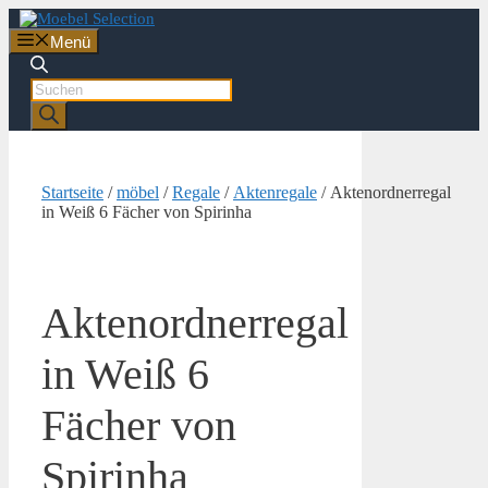
Zum
Inhalt
Menü
springen
Products
search
Startseite
/
möbel
/
Regale
/
Aktenregale
/ Aktenordnerregal
in Weiß 6 Fächer von Spirinha
Aktenordnerregal
in Weiß 6
Fächer von
Spirinha