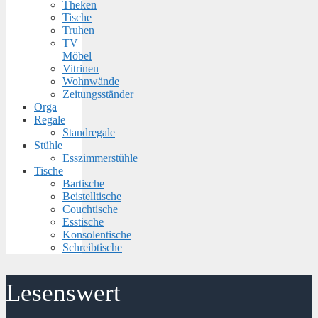
Theken
Tische
Truhen
TV
Möbel
Vitrinen
Wohnwände
Zeitungsständer
Orga
Regale
Standregale
Stühle
Esszimmerstühle
Tische
Bartische
Beistelltische
Couchtische
Esstische
Konsolentische
Schreibtische
Lesenswert