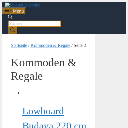
Zum
Inhalt
Menü
springen
Products
search
Startseite
/
Kommoden & Regale
/ Seite 2
Kommoden &
Regale
Lowboard
Budaya 220 cm