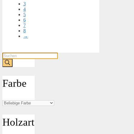
3
4
5
6
7
8
→
Products
search
Farbe
Holzart