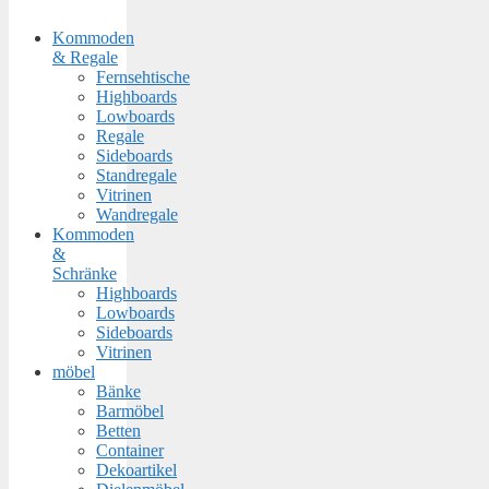
Kommoden
& Regale
Fernsehtische
Highboards
Lowboards
Regale
Sideboards
Standregale
Vitrinen
Wandregale
Kommoden
&
Schränke
Highboards
Lowboards
Sideboards
Vitrinen
möbel
Bänke
Barmöbel
Betten
Container
Dekoartikel