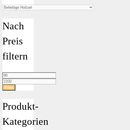
Nach
Preis
filtern
Min.
Preis
Max.
Preis
Filter
Produkt-
Kategorien