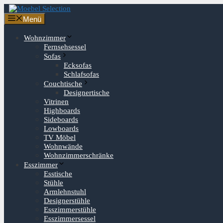
Zum
Inhalt
Menü
springen
Wohnzimmer
Fernsehsessel
Sofas
Ecksofas
Schlafsofas
Couchtische
Designertische
Vitrinen
Highboards
Sideboards
Lowboards
TV Möbel
Wohnwände
Wohnzimmerschränke
Esszimmer
Esstische
Stühle
Armlehnstuhl
Designerstühle
Esszimmerstühle
Esszimmersessel