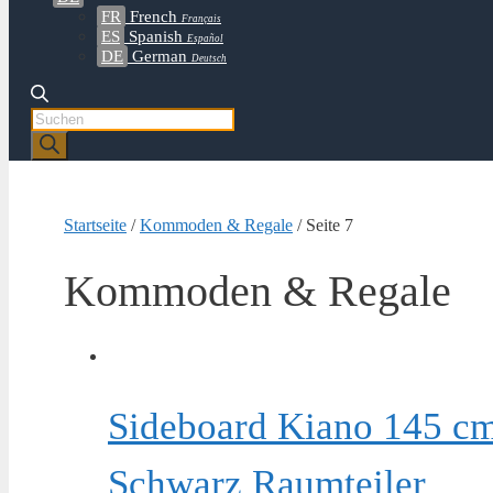
FR
French
Français
ES
Spanish
Español
DE
German
Deutsch
Products
search
Startseite
/
Kommoden & Regale
/ Seite 7
Kommoden & Regale
Sideboard Kiano 145 cm
Schwarz Raumteiler