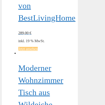
von
BestLivingHome
289,00
€
inkl. 19 % MwSt.
Jetzt ansehen
Moderner
Wohnzimmer
Tisch aus
Wildeiche