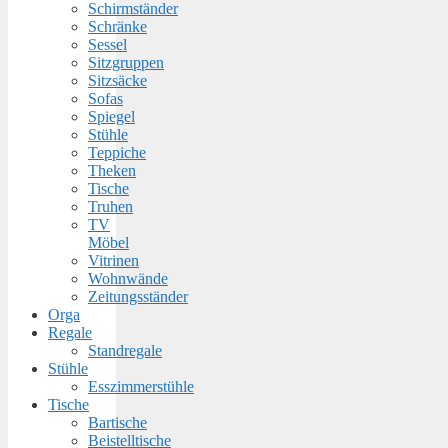
Schirmständer
Schränke
Sessel
Sitzgruppen
Sitzsäcke
Sofas
Spiegel
Stühle
Teppiche
Theken
Tische
Truhen
TV
Möbel
Vitrinen
Wohnwände
Zeitungsständer
Orga
Regale
Standregale
Stühle
Esszimmerstühle
Tische
Bartische
Beistelltische