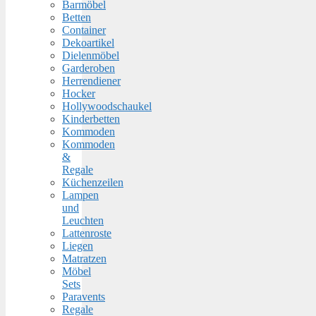
Barmöbel
Betten
Container
Dekoartikel
Dielenmöbel
Garderoben
Herrendiener
Hocker
Hollywoodschaukel
Kinderbetten
Kommoden
Kommoden
&
Regale
Küchenzeilen
Lampen
und
Leuchten
Lattenroste
Liegen
Matratzen
Möbel
Sets
Paravents
Regale