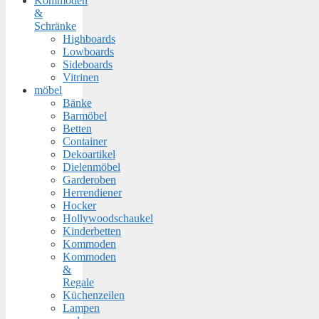
Kommoden
&
Schränke
Highboards
Lowboards
Sideboards
Vitrinen
möbel
Bänke
Barmöbel
Betten
Container
Dekoartikel
Dielenmöbel
Garderoben
Herrendiener
Hocker
Hollywoodschaukel
Kinderbetten
Kommoden
Kommoden
&
Regale
Küchenzeilen
Lampen