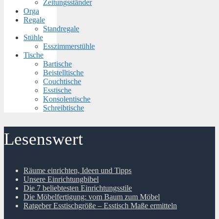
Zeitungsständer
Orga
Regale
Standregale
Stühle
Esszimmerstühle
Tische
Bartische
Beistelltische
Couchtische
Esstische
Konsolentische
Schreibtische
Lesenswert
Räume einrichten, Ideen und Tipps
Unsere Einrichtungbibel
Die 7 beliebtesten Einrichtungsstile
Die Möbelfertigung: vom Baum zum Möbel
Ratgeber Esstischgröße – Esstisch Maße ermitteln