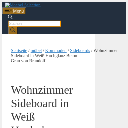
Zum
Inhalt
Menü
springen
Products
search
Startseite
/
möbel
/
Kommoden
/
Sideboards
/ Wohnzimmer
Sideboard in Weiß Hochglanz Beton
Grau von Brandolf
Wohnzimmer
Sideboard in
Weiß