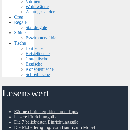
Vitrinen
Wohnwände
Zeitungsständer
Orga
Regale
Standregale
Stühle
Esszimmerstühle
Tische
Bartische
Beistelltische
Couchtische
Esstische
Konsolentische
Schreibtische
Lesenswert
Räume einrichten, Ideen und Tipps
Unsere Einrichtungbibel
Die 7 beliebtesten Einrichtungsstile
Die Möbelfertigung: vom Baum zum Möbel