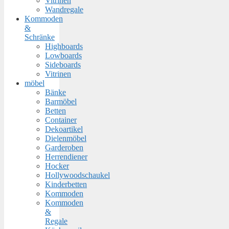
Vitrinen
Wandregale
Kommoden
&
Schränke
Highboards
Lowboards
Sideboards
Vitrinen
möbel
Bänke
Barmöbel
Betten
Container
Dekoartikel
Dielenmöbel
Garderoben
Herrendiener
Hocker
Hollywoodschaukel
Kinderbetten
Kommoden
Kommoden
&
Regale