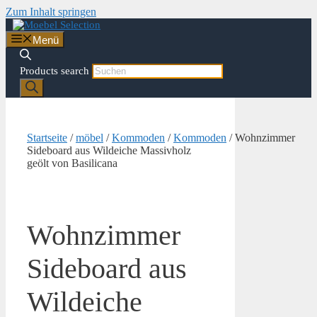
Zum Inhalt springen
Menü
Products search
Startseite
/
möbel
/
Kommoden
/
Kommoden
/ Wohnzimmer
Sideboard aus Wildeiche Massivholz
geölt von Basilicana
Wohnzimmer
Sideboard aus
Wildeiche