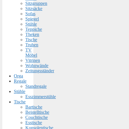
Sitzgruppen
Sitzsäcke
Sofas
Spiegel
Stühle
Teppiche
Theken
Tische
Truhen
TV
Möbel
Vitrinen
Wohnwände
Zeitungsständer
Orga
Regale
Standregale
Stühle
Esszimmerstühle
Tische
Bartische
Beistelltische
Couchtische
Esstische
Konsolentische