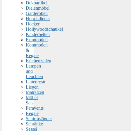
Dekoartikel
Dielenmöbel
Garderoben
Herrendiener
Hocker
Hollywoodschaukel
Kinderbetten
Kommoden
Kommoden
&
Regale
Küchenzeilen
Lampen
und
Leuchten
Lattenroste
Liegen
Matratzen
Möbel
Sets
Paravents
Regale
Schirmständer
Schränke
Sessel