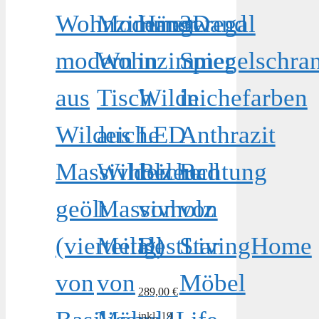
Wohnzimmerwand
Moderner
Hängeregal
3D
modern
Wohnzimmer
in
Spiegelschra
aus
Tisch
Wildeichefarben
in
Wildeiche
aus
LED
Anthrazit
Massivholz
Wildeiche
Beleuchtung
Bad
geölt
Massivholz
von
von
(vierteilig)
Metall
BestLivingHome
Star
von
von
Möbel
289,00
€
inkl. 19