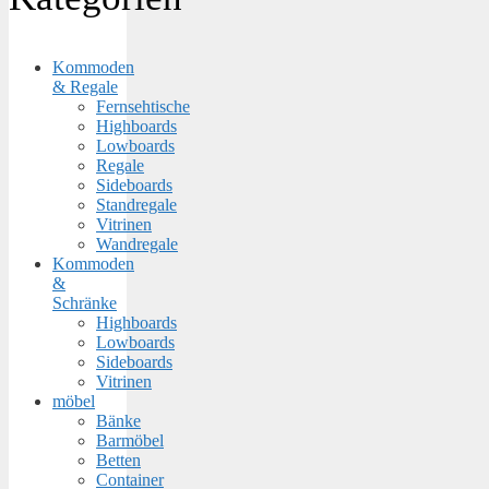
Kommoden
& Regale
Fernsehtische
Highboards
Lowboards
Regale
Sideboards
Standregale
Vitrinen
Wandregale
Kommoden
&
Schränke
Highboards
Lowboards
Sideboards
Vitrinen
möbel
Bänke
Barmöbel
Betten
Container