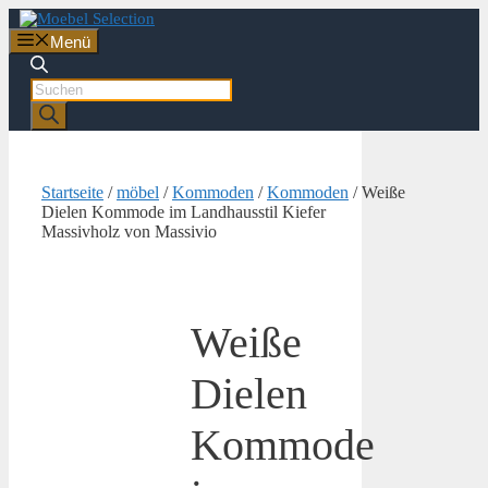
Zum
Inhalt
Menü
springen
Products
search
Startseite
/
möbel
/
Kommoden
/
Kommoden
/ Weiße
Dielen Kommode im Landhausstil Kiefer
Massivholz von Massivio
Weiße
Dielen
Kommode