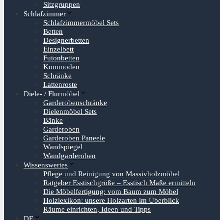
Sitzgruppen
Schlafzimmer
Schlafzimmermöbel Sets
Betten
Designerbetten
Einzelbett
Futonbetten
Kommoden
Schränke
Lattenroste
Diele- / Flurmöbel
Garderobenschränke
Dielenmöbel Sets
Bänke
Garderoben
Garderoben Paneele
Wandspiegel
Wandgarderoben
Wissenswertes
Pflege und Reinigung von Massivholzmöbel
Ratgeber Esstischgröße – Esstisch Maße ermitteln
Die Möbelfertigung: vom Baum zum Möbel
Holzlexikon: unsere Holzarten im Überblick
Räume einrichten, Ideen und Tipps
DE