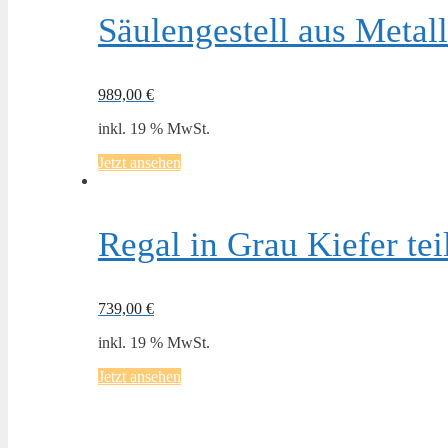
Säulengestell aus Metal
989,00
€
inkl. 19 % MwSt.
Jetzt ansehen
Regal in Grau Kiefer te
739,00
€
inkl. 19 % MwSt.
Jetzt ansehen