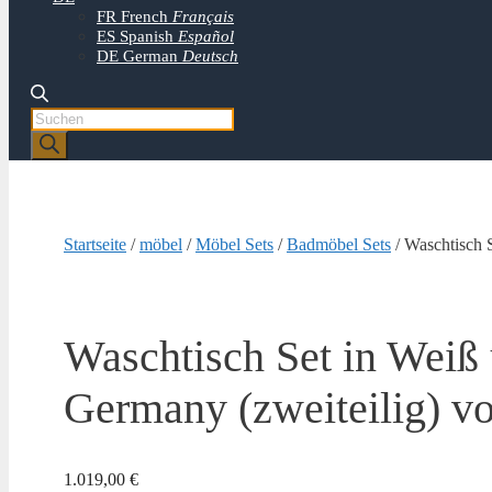
FR
French
Français
ES
Spanish
Español
DE
German
Deutsch
Products
search
Startseite
/
möbel
/
Möbel Sets
/
Badmöbel Sets
/ Waschtisch 
Waschtisch Set in Weiß
Germany (zweiteilig) v
1.019,00
€