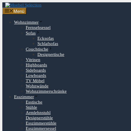
Zum
Inhalt
Menü
springen
Wohnzimmer
Fernsehsessel
Sofas
Ecksofas
Schlafsofas
Couchtische
Designertische
Vitrinen
Highboards
Sideboards
Lowboards
TV Möbel
Wohnwände
Wohnzimmerschränke
Esszimmer
Esstische
Stühle
Armlehnstuhl
Designerstühle
Esszimmerstühle
Esszimmersessel