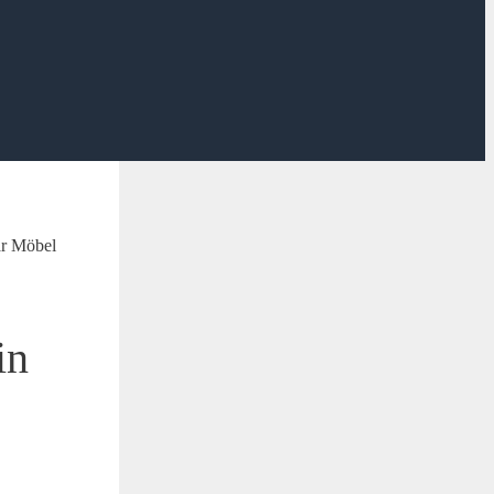
ar Möbel
in