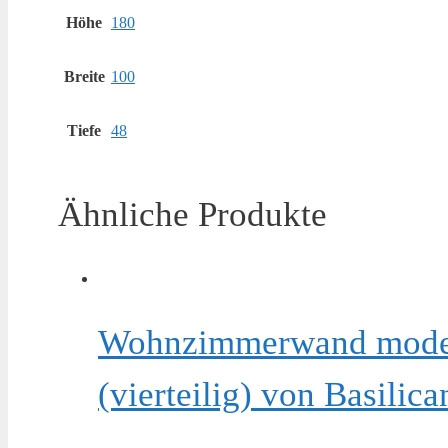
Höhe
180
Breite
100
Tiefe
48
Ähnliche Produkte
Wohnzimmerwand modern
(vierteilig) von Basilica