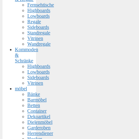
Fernsehtische
Highboards
Lowboards
Regale
Sideboards
Standregale
Vitrinen
Wandregale
Kommoden
&
Schränke
Highboards
Lowboards
Sideboards
Vitrinen
möbel
Bänke
Barmöbel
Betten
Container
Dekoartikel
Dielenmöbel
Garderoben
Herrendiener
Hocker