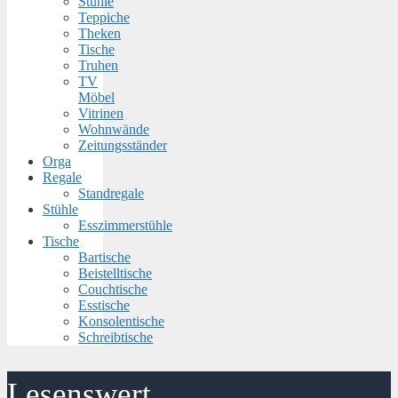
Stühle
Teppiche
Theken
Tische
Truhen
TV
Möbel
Vitrinen
Wohnwände
Zeitungsständer
Orga
Regale
Standregale
Stühle
Esszimmerstühle
Tische
Bartische
Beistelltische
Couchtische
Esstische
Konsolentische
Schreibtische
Lesenswert