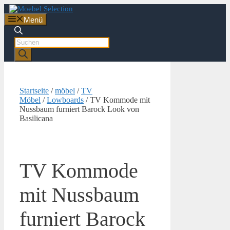
Zum
Inhalt
Menü
springen
Products
search
Startseite
/
möbel
/
TV
Möbel
/
Lowboards
/ TV Kommode mit
Nussbaum furniert Barock Look von
Basilicana
TV Kommode
mit Nussbaum
furniert Barock