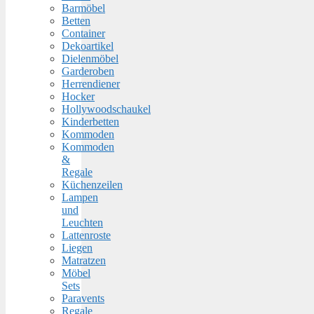
Barmöbel
Betten
Container
Dekoartikel
Dielenmöbel
Garderoben
Herrendiener
Hocker
Hollywoodschaukel
Kinderbetten
Kommoden
Kommoden
&
Regale
Küchenzeilen
Lampen
und
Leuchten
Lattenroste
Liegen
Matratzen
Möbel
Sets
Paravents
Regale