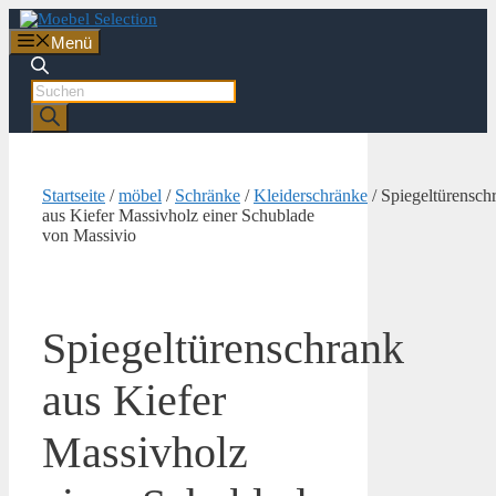
Zum
Inhalt
Menü
springen
Products
search
Startseite
/
möbel
/
Schränke
/
Kleiderschränke
/ Spiegeltürensch
aus Kiefer Massivholz einer Schublade
von Massivio
Spiegeltürenschrank
aus Kiefer
Massivholz