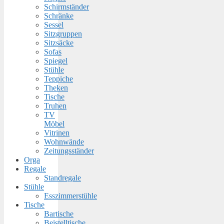
Schirmständer
Schränke
Sessel
Sitzgruppen
Sitzsäcke
Sofas
Spiegel
Stühle
Teppiche
Theken
Tische
Truhen
TV
Möbel
Vitrinen
Wohnwände
Zeitungsständer
Orga
Regale
Standregale
Stühle
Esszimmerstühle
Tische
Bartische
Beistelltische