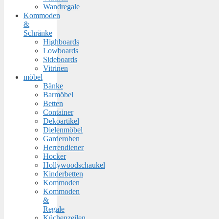
Wandregale
Kommoden
&
Schränke
Highboards
Lowboards
Sideboards
Vitrinen
möbel
Bänke
Barmöbel
Betten
Container
Dekoartikel
Dielenmöbel
Garderoben
Herrendiener
Hocker
Hollywoodschaukel
Kinderbetten
Kommoden
Kommoden
&
Regale
Küchenzeilen