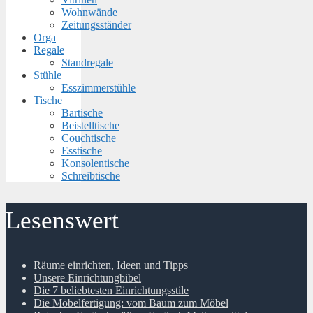
Wohnwände
Zeitungsständer
Orga
Regale
Standregale
Stühle
Esszimmerstühle
Tische
Bartische
Beistelltische
Couchtische
Esstische
Konsolentische
Schreibtische
Lesenswert
Räume einrichten, Ideen und Tipps
Unsere Einrichtungbibel
Die 7 beliebtesten Einrichtungsstile
Die Möbelfertigung: vom Baum zum Möbel