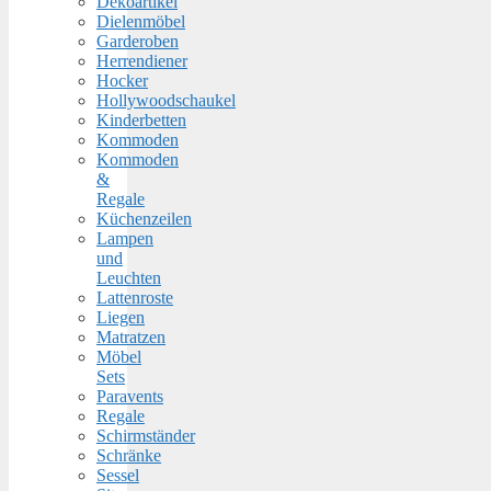
Dekoartikel
Dielenmöbel
Garderoben
Herrendiener
Hocker
Hollywoodschaukel
Kinderbetten
Kommoden
Kommoden
&
Regale
Küchenzeilen
Lampen
und
Leuchten
Lattenroste
Liegen
Matratzen
Möbel
Sets
Paravents
Regale
Schirmständer
Schränke
Sessel