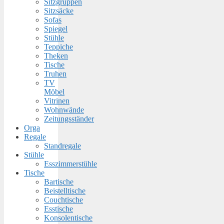
Sitzgruppen
Sitzsäcke
Sofas
Spiegel
Stühle
Teppiche
Theken
Tische
Truhen
TV
Möbel
Vitrinen
Wohnwände
Zeitungsständer
Orga
Regale
Standregale
Stühle
Esszimmerstühle
Tische
Bartische
Beistelltische
Couchtische
Esstische
Konsolentische