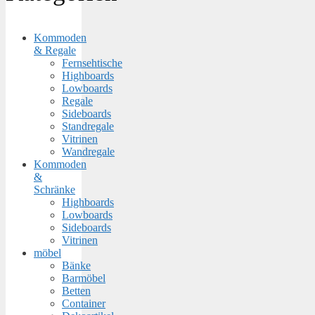
Kommoden
& Regale
Fernsehtische
Highboards
Lowboards
Regale
Sideboards
Standregale
Vitrinen
Wandregale
Kommoden
&
Schränke
Highboards
Lowboards
Sideboards
Vitrinen
möbel
Bänke
Barmöbel
Betten
Container