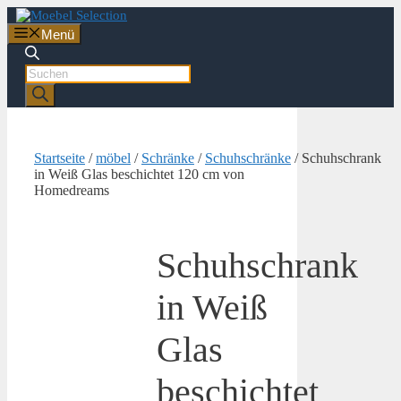
Zum
Inhalt
Menü
springen
Products
search
Startseite
/
möbel
/
Schränke
/
Schuhschränke
/ Schuhschrank
in Weiß Glas beschichtet 120 cm von
Homedreams
Schuhschrank
in Weiß
Glas
beschichtet