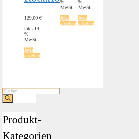
%
%
MwSt.
MwSt.
129,00
€
Jetzt
Jetzt
ansehen
ansehen
inkl. 19
%
MwSt.
Jetzt
ansehen
Products
search
Produkt-
Kategorien