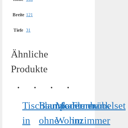
Breite
121
Tiefe
31
Ähnliche
Produkte
Tischlampe
Baumkantenbank
Moderner
Flurmöbelset
in
ohne
Wohnzimmer
im